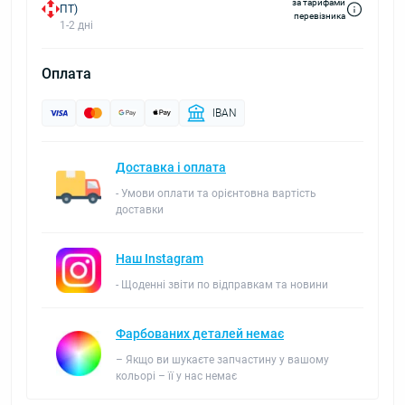
за тарифами
ПТ)
перевізника
1-2 дні
Оплата
IBAN
Доставка і оплата
- Умови оплати та орієнтовна вартість
доставки
Наш Instagram
- Щоденні звіти по відправкам та новини
Фарбованих деталей немає
– Якщо ви шукаєте запчастину у вашому
кольорі – її у нас немає