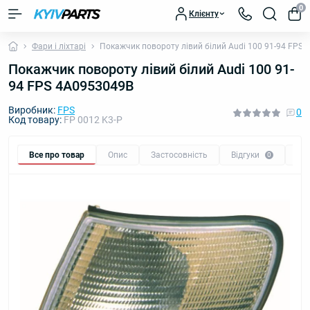
0
Клієнту
Фари і ліхтарі
Покажчик повороту лівий білий Audi 100 91-94 FPS
Покажчик повороту лівий білий Audi 100 91-
94 FPS 4A0953049B
Виробник:
FPS
0
Код товару:
FP 0012 K3-P
Все про товар
Опис
Застосовність
Відгуки
Пи
0