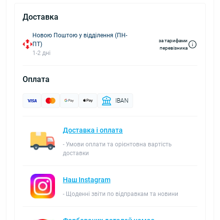
Доставка
Новою Поштою у відділення (ПН-
за тарифами
ПТ)
перевізника
1-2 дні
Оплата
IBAN
Доставка і оплата
- Умови оплати та орієнтовна вартість
доставки
Наш Instagram
- Щоденні звіти по відправкам та новини