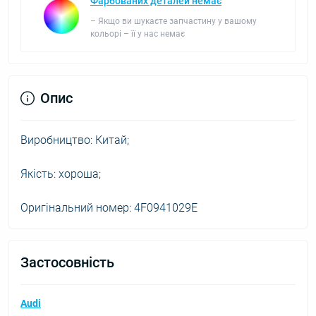
Фарбованих деталей немає
– Якщо ви шукаєте запчастину у вашому
кольорі – її у нас немає
Опис
Виробництво: Китай;
Якість: хороша;
Оригінальний номер: 4F0941029E
Застосовність
Audi