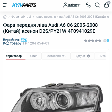
0
Клієнту
Фари і ліхтарі
Фара передня ліва Audi А6 C6 2005-2008 (Китай) к
Фара передня ліва Audi А6 C6 2005-2008
(Китай) ксенон D2S/PY21W 4F0941029E
Виробник:
FPS
0
Код товару:
FP 1204 R5-P-01
Все про товар
Опис
Застосовність
Відгуки
Питання
0