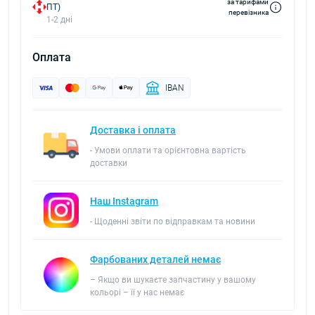
за тарифами
ПТ)
перевізника
1-2 дні
Оплата
IBAN
Доставка і оплата
- Умови оплати та орієнтовна вартість
доставки
Наш Instagram
- Щоденні звіти по відправкам та новини
Фарбованих деталей немає
– Якщо ви шукаєте запчастину у вашому
кольорі – її у нас немає