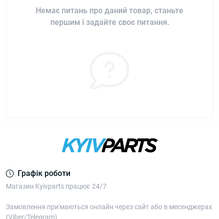
Немає питань про даний товар, станьте
першим і задайте своє питання.
Графік роботи
Магазин Kyivparts працює 24/7
Замовлення при'маються онлайн через сайт або в месенджерах
(Viber/Telegram)