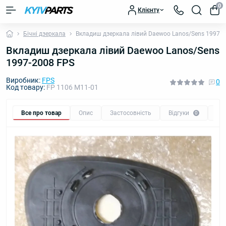
0
Клієнту
Бічні дзеркала
Вкладиш дзеркала лівий Daewoo Lanos/Sens 1997-2
Вкладиш дзеркала лівий Daewoo Lanos/Sens
1997-2008 FPS
Виробник:
FPS
0
Код товару:
FP 1106 M11-01
Все про товар
Опис
Застосовність
Відгуки
Пи
0