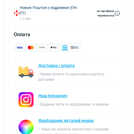
Новою Поштою у відділення (ПН-
за тарифами
ПТ)
перевізника
1-2 дні
Оплата
IBAN
Доставка і оплата
- Умови оплати та орієнтовна вартість
доставки
Наш Instagram
- Щоденні звіти по відправкам та новини
Фарбованих деталей немає
– Якщо ви шукаєте запчастину у вашому