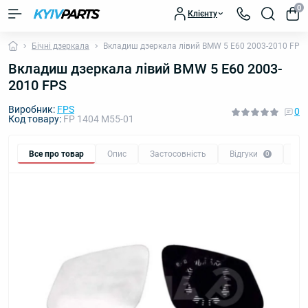
0
Клієнту
Бічні дзеркала
Вкладиш дзеркала лівий BMW 5 E60 2003-2010 FPS
Вкладиш дзеркала лівий BMW 5 E60 2003-
2010 FPS
Виробник:
FPS
0
Код товару:
FP 1404 M55-01
Все про товар
Опис
Застосовність
Відгуки
Пи
0