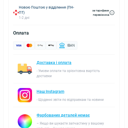
Новою Поштою у відділення (ПН-
за тарифами
ПТ)
перевізника
1-2 дні
Оплата
IBAN
Доставка і оплата
- Умови оплати та орієнтовна вартість
доставки
Наш Instagram
- Щоденні звіти по відправкам та новини
Фарбованих деталей немає
– Якщо ви шукаєте запчастину у вашому