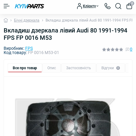
0
Клієнту
Бічні дзеркала
Вкладиш дзеркала лівий Audi 80 1991-1994 FPS FP
Вкладиш дзеркала лівий Audi 80 1991-1994
FPS FP 0016 M53
Виробник:
FPS
0
Код товару:
FP 0016 M53-01
Все про товар
Опис
Застосовність
Відгуки
Пи
0