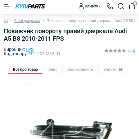
0
Клієнту
Бічні дзеркала
Покажчик повороту правий дзеркала Audi A5 B8 20
Покажчик повороту правий дзеркала Audi
A5 B8 2010-2011 FPS
Виробник:
FPS
0
Код товару:
FP 1203 M32-01
Все про товар
Опис
Застосовність
Відгуки
Пи
0