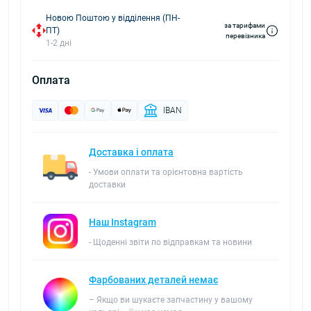
Новою Поштою у відділення (ПН-
за тарифами
ПТ)
перевізника
1-2 дні
Оплата
IBAN
Доставка і оплата
- Умови оплати та орієнтовна вартість
доставки
Наш Instagram
- Щоденні звіти по відправкам та новини
Фарбованих деталей немає
– Якщо ви шукаєте запчастину у вашому