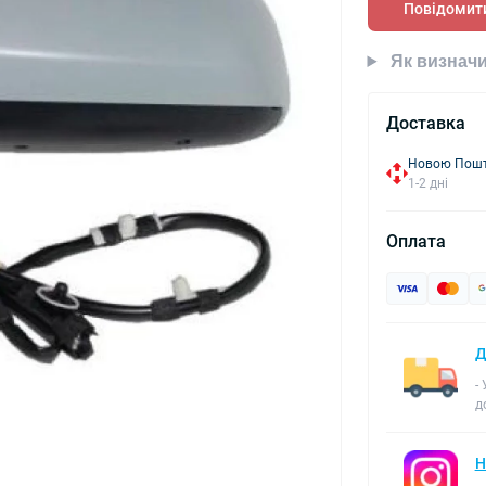
Повідомити
Як визначи
Доставка
Новою Пошто
1-2 дні
Оплата
Д
-
д
Н