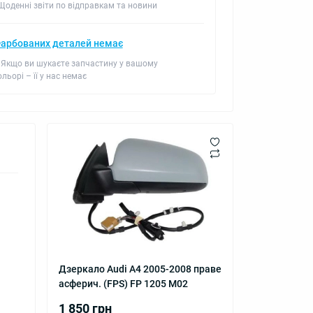
 Щоденні звіти по відправкам та новини
арбованих деталей немає
 Якщо ви шукаєте запчастину у вашому
ольорі – її у нас немає
Дзеркало Audi А4 2005-2008 праве
асферич. (FPS) FP 1205 M02
1 850 грн