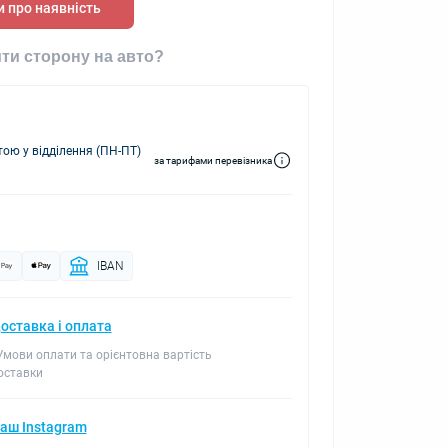
 про наявність
ти сторону на авто?
ю у відділення (ПН-ПТ)
за тарифами перевізника
IBAN
оставка і оплата
 Умови оплати та орієнтовна вартість
оставки
аш Instagram