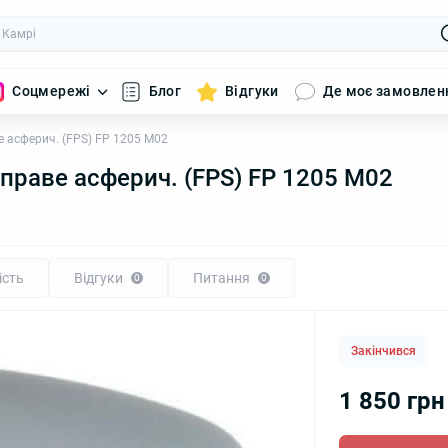
Соцмережі
Блог
Відгуки
Де моє замовлен
е асферич. (FPS) FP 1205 M02
праве асферич. (FPS) FP 1205 M02
ість
Відгуки
Питання
0
0
Закінчився
1 850 грн