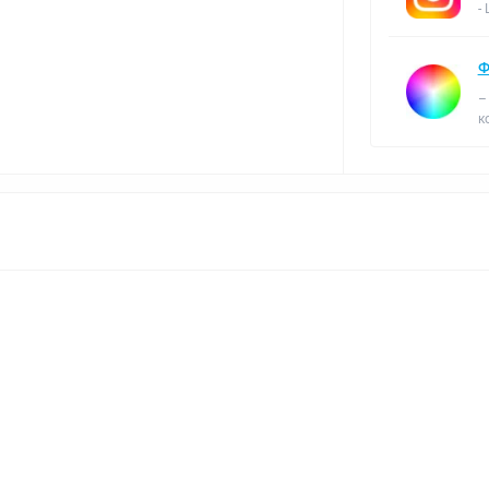
-
Ф
–
к