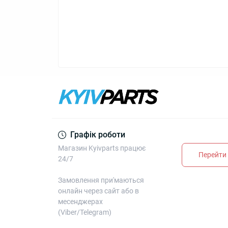
Графік роботи
Магазин Kyivparts працює
Перейти 
24/7
Замовлення при'маються
онлайн через сайт або в
месенджерах
(Viber/Telegram)