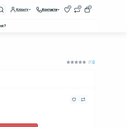
0
0
0
Клієнту
Контакти
ня?
0