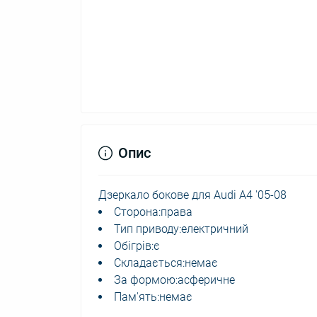
Опис
Дзеркало бокове для Audi А4 '05-08
Сторона:права
Тип приводу:електричний
Обігрів:є
Складається:немає
За формою:асферичне
Пам'ять:немає