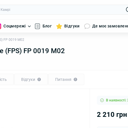
Соцмережі
Блог
Відгуки
Де моє замовлен
S) FP 0019 M02
е (FPS) FP 0019 M02
ість
Відгуки
Питання
0
0
В наявності: 
2 210 грн