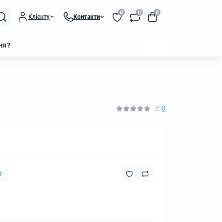
0
0
0
Клієнту
Контакти
ня?
0
3