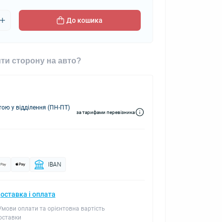
До кошика
ти сторону на авто?
ю у відділення (ПН-ПТ)
за тарифами перевізника
IBAN
оставка і оплата
 Умови оплати та орієнтовна вартість
оставки