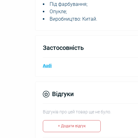
Під фарбування;
Опукле;
Виробництво: Китай.
Застосовність
Audi
Відгуки
Відгуків про цей товар ще не було.
+ Додати відгук