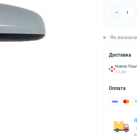
Як визначи
Доставка
Новою Пошто
1-2 дні
Оплата
Д
-
д