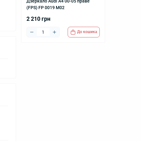
Дзеркало Audi A4 00-05 праве
(FPS) FP 0019 M02
2 210 грн
До кошика