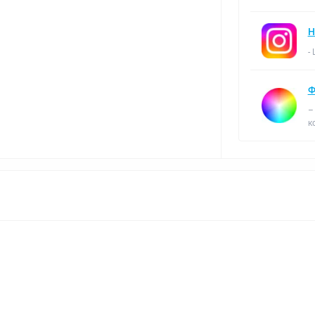
Н
-
Ф
–
к