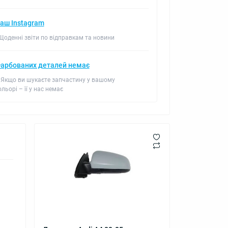
аш Instagram
 Щоденні звіти по відправкам та новини
арбованих деталей немає
 Якщо ви шукаєте запчастину у вашому
ольорі – її у нас немає