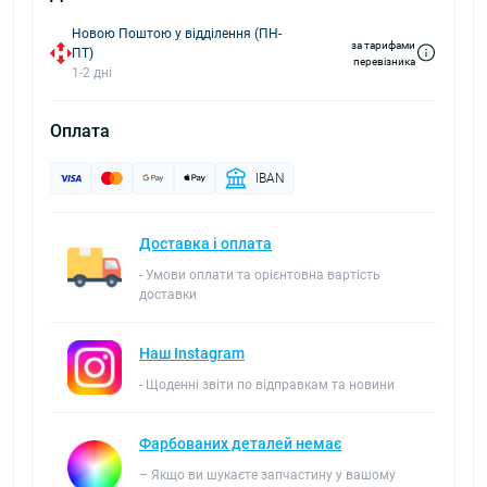
Новою Поштою у відділення (ПН-
за тарифами
ПТ)
перевізника
1-2 дні
Оплата
IBAN
Доставка і оплата
- Умови оплати та орієнтовна вартість
доставки
Наш Instagram
- Щоденні звіти по відправкам та новини
Фарбованих деталей немає
– Якщо ви шукаєте запчастину у вашому