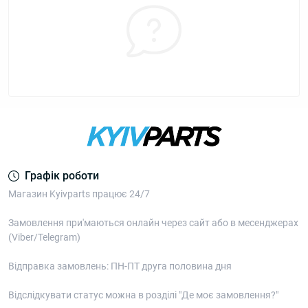
Графік роботи
Магазин Kyivparts працює 24/7
Замовлення при'маються онлайн через сайт або в месенджерах
(Viber/Telegram)
Відправка замовлень: ПН-ПТ друга половина дня
Відслідкувати статус можна в розділі "Де моє замовлення?"