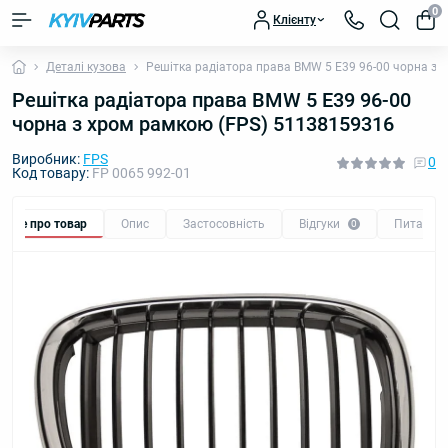
0
Клієнту
Деталі кузова
Решітка радіатора права BMW 5 E39 96-00 чорна з
Решітка радіатора права BMW 5 E39 96-00
чорна з хром рамкою (FPS) 51138159316
Виробник:
FPS
0
Код товару:
FP 0065 992-01
Все про товар
Опис
Застосовність
Відгуки
Питання
0