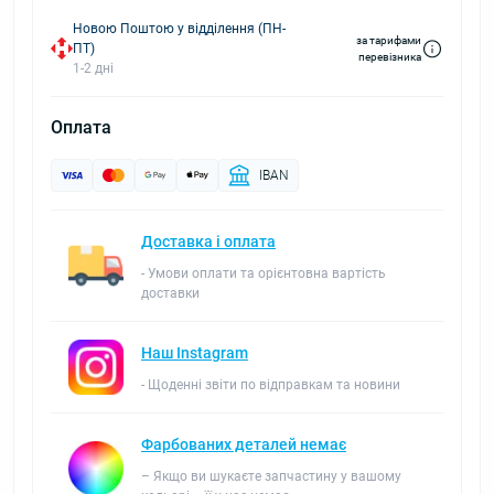
Новою Поштою у відділення (ПН-
за тарифами
ПТ)
перевізника
1-2 дні
Оплата
IBAN
Доставка і оплата
- Умови оплати та орієнтовна вартість
доставки
Наш Instagram
- Щоденні звіти по відправкам та новини
Фарбованих деталей немає
– Якщо ви шукаєте запчастину у вашому