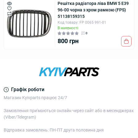
Решітка радіатора ліва BMW 5 E39
96-00 чорна з хром рамкою (FPS)
51138159315
Код товару: FP 0065 991-01
В наявності
0
800 грн
Графік роботи
Магазин Kyivparts працює 24/7
Замовлення при'маються онлайн через сайт або в месенджерах
(Viber/Telegram)
Відправка замовлень: ПН-ПТ друга половина дня