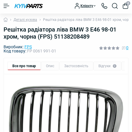
0
Клієнту
Деталі кузова
Решітка радіатора ліва BMW 3 E46 98-01 хром, чорн
Решітка радіатора ліва BMW 3 E46 98-01
хром, чорна (FPS) 51138208489
Виробник:
FPS
0
Код товару:
FP 0061 991-01
Все про товар
Опис
Застосовність
Відгуки
Пи
0