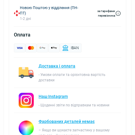
Новою Поштою у відділення (ПН-
за тарифами
ПТ)
перевізника
1-2 дні
Оплата
IBAN
Доставка і оплата
- Умови оплати та орієнтовна вартість
доставки
Наш Instagram
- Щоденні звіти по відправкам та новини
Фарбованих деталей немає
– Якщо ви шукаєте запчастину у вашому