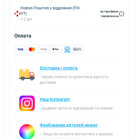
Новою Поштою у відділення (ПН-
за тарифами
ПТ)
перевізника
1-2 дні
Оплата
IBAN
Доставка і оплата
- Умови оплати та орієнтовна вартість
доставки
Наш Instagram
- Щоденні звіти по відправкам та новини
Фарбованих деталей немає
– Якщо ви шукаєте запчастину у вашому