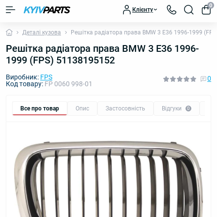
0
Клієнту
Деталі кузова
Решітка радіатора права BMW 3 E36 1996-1999 (FP
Решітка радіатора права BMW 3 E36 1996-
1999 (FPS) 51138195152
Виробник:
FPS
0
Код товару:
FP 0060 998-01
Все про товар
Опис
Застосовність
Відгуки
Пи
0