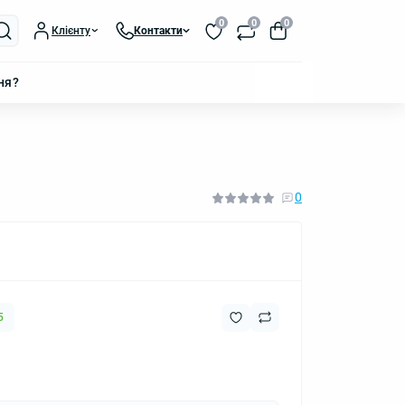
0
0
0
Клієнту
Контакти
ня?
0
5