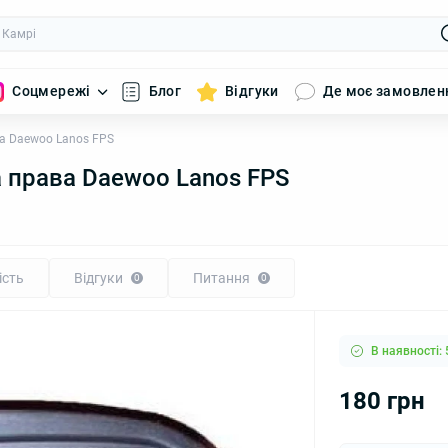
Соцмережі
Блог
Відгуки
Де моє замовлен
а Daewoo Lanos FPS
 права Daewoo Lanos FPS
ість
Відгуки
Питання
0
0
В наявності: 
180 грн