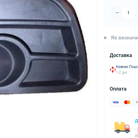
Як визначи
Доставка
Новою Пошто
1-2 дні
Оплата
Д
-
д