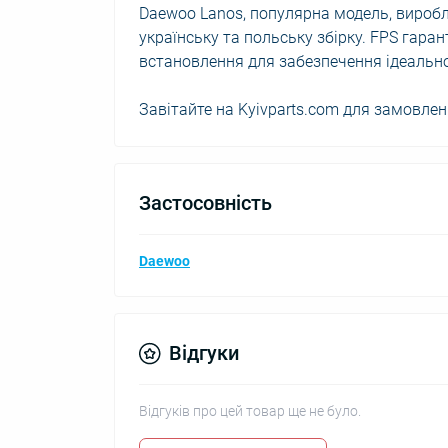
Daewoo Lanos, популярна модель, виробля
українську та польську збірку. FPS гара
встановлення для забезпечення ідеально
Завітайте на Kyivparts.com для замовлен
Застосовність
Daewoo
Відгуки
Відгуків про цей товар ще не було.