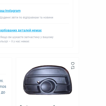
аш Instagram
 Щоденні звіти по відправкам та новини
арбованих деталей немає
 Якщо ви шукаєте запчастину у вашому
ольорі – її у нас немає
лі.
anos
 до