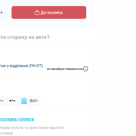
До кошика
ти сторону на авто?
ю у відділення (ПН-ПТ)
за тарифами перевізника
IBAN
оставка і оплата
 Умови оплати та орієнтовна вартість
оставки