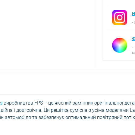
Н
-
Ф
–
к
s
виробництва FPS – це якісний замінник оригінальної дета
адійна і довговічна. Ця решітка сумісна з усіма моделями L
айн автомобіля та забезпечує оптимальний повітряний потік