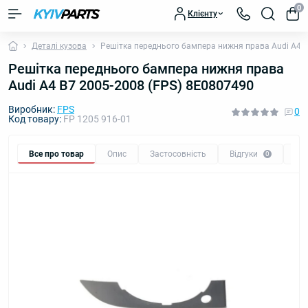
0
Клієнту
Деталі кузова
Решітка переднього бампера нижня права Audi A4 B
Решітка переднього бампера нижня права
Audi A4 B7 2005-2008 (FPS) 8E0807490
Виробник:
FPS
0
Код товару:
FP 1205 916-01
Все про товар
Опис
Застосовність
Відгуки
Пи
0