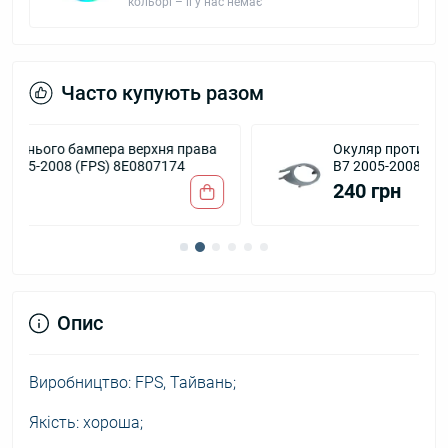
кольорі – її у нас немає
Часто купують разом
ва
Окуляр протитуманної фари правий Audi A4
B7 2005-2008 (Тайвань) 8E0807820
240 грн
Опис
Виробництво: FPS, Тайвань;
Якість: хороша;