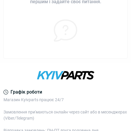
першим і задайте своє питання.
Графік роботи
Магазин Kyivparts працює 24/7
Замовлення при'маються онлайн через сайт або в месенджерах
(Viber/Telegram)
Відправка замовлень: ПН-ПТ друга половина дня