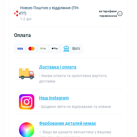
Новою Поштою у відділення (ПН-
за тарифами
ПТ)
перевізника
1-2 дні
Оплата
IBAN
Доставка і оплата
- Умови оплати та орієнтовна вартість
доставки
Наш Instagram
- Щоденні звіти по відправкам та новини
Фарбованих деталей немає
– Якщо ви шукаєте запчастину у вашому