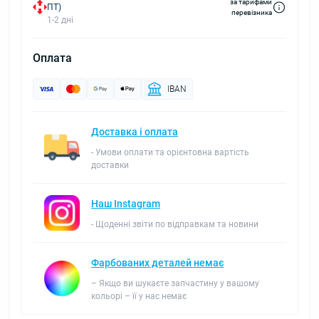
за тарифами
ПТ)
перевізника
1-2 дні
Оплата
IBAN
Доставка і оплата
- Умови оплати та орієнтовна вартість
доставки
Наш Instagram
- Щоденні звіти по відправкам та новини
Фарбованих деталей немає
– Якщо ви шукаєте запчастину у вашому
кольорі – її у нас немає