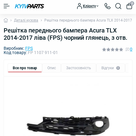
0
Клієнту
Деталі кузова
Решітка переднього бампера Acura TLX 2014-2017 лів
Решітка переднього бампера Acura TLX
2014-2017 ліва (FPS) чорний глянець, з отв.
Виробник:
FPS
0
Код товару:
FP 1107 911-01
Все про товар
Опис
Застосовність
Відгуки
Пи
0