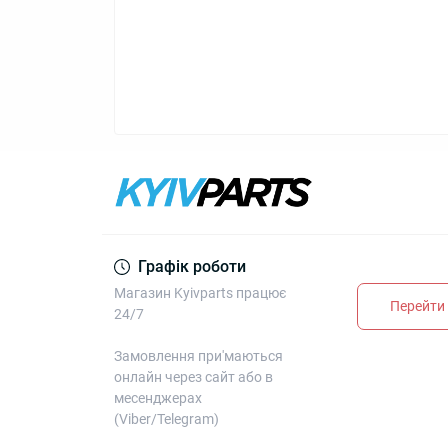
Графік роботи
Магазин Kyivparts працює
Перейти 
24/7
Замовлення при'маються
онлайн через сайт або в
месенджерах
(Viber/Telegram)