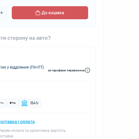
До кошика
ти сторону на авто?
ю у відділення (ПН-ПТ)
за тарифами перевізника
IBAN
оставка і оплата
 Умови оплати та орієнтовна вартість
оставки