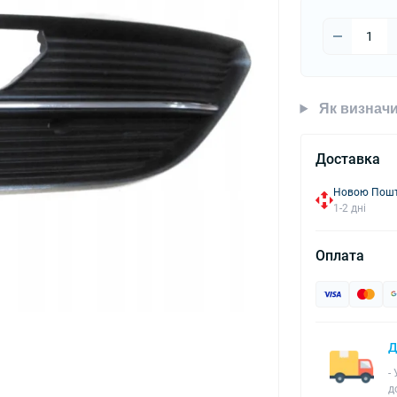
Як визначи
Доставка
Новою Пошто
1-2 дні
Оплата
Д
-
д