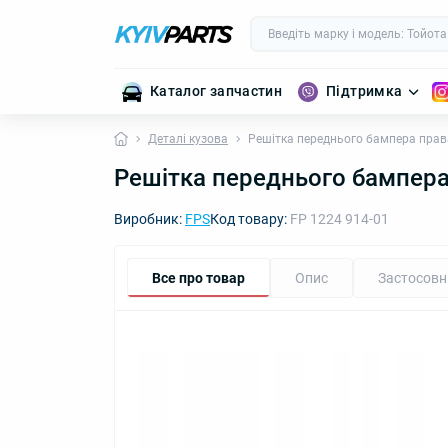
Каталог запчастин
Підтримка
Деталі кузова
Решітка переднього бампера права 
Решітка переднього бампера 
Виробник:
FPS
Код товару:
FP 1224 914-01
Все про товар
Опис
Застосовн