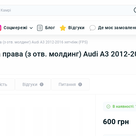
Соцмережі
Блог
Відгуки
Де моє замовлен
(з отв. молдинг) Audi A3 2012-2016 хетчбек (FPS)
права (з отв. молдинг) Audi A3 2012-2
ість
Відгуки
Питання
0
0
В наявності: 
600 грн