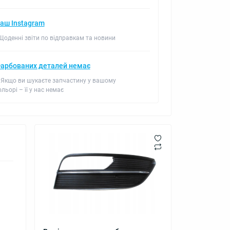
аш Instagram
 Щоденні звіти по відправкам та новини
арбованих деталей немає
 Якщо ви шукаєте запчастину у вашому
ольорі – її у нас немає