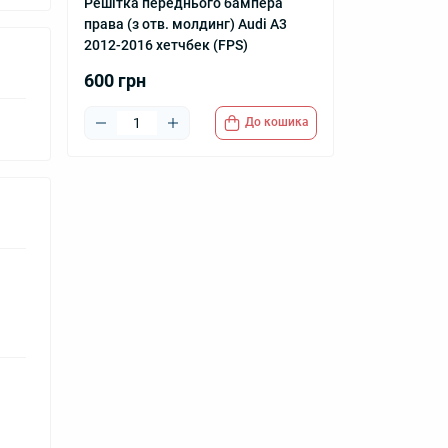
Решітка переднього бампера
права (з отв. молдинг) Audi A3
2012-2016 хетчбек (FPS)
600 грн
До кошика