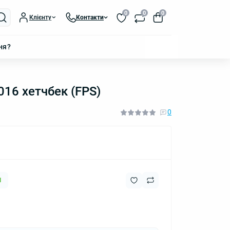
0
0
0
Клієнту
Контакти
ня?
016 хетчбек (FPS)
0
1