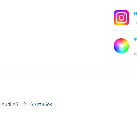
Н
-
Ф
–
к
 Audi A3 '12-16 хетчбек