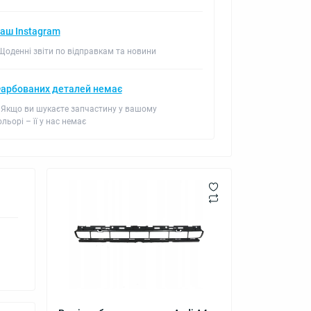
аш Instagram
 Щоденні звіти по відправкам та новини
арбованих деталей немає
 Якщо ви шукаєте запчастину у вашому
ольорі – її у нас немає