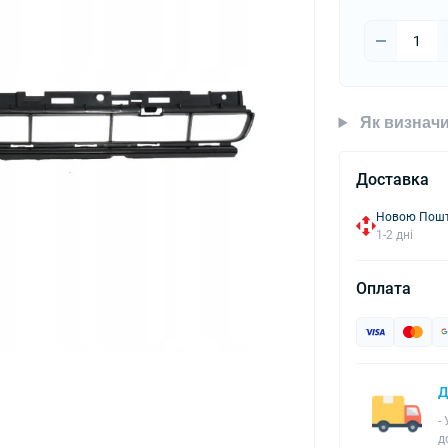
Як визначи
Доставка
Новою Пошто
1-2 дні
Оплата
Д
-
д