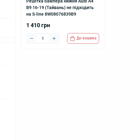
Решітка бампера нижня Audi A4
B9 16-19 (Тайвань) не підходить
на S-line 8W08076839B9
1 410 грн
До кошика