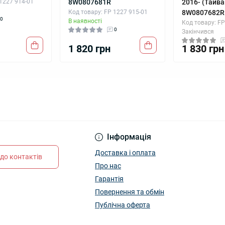
 1227 914-01
8W0807681R
2016- (Тайва
Код товару: FP 1227 915-01
8W0807682R
0
В наявності
Код товару: FP
0
Закінчився
1 820 грн
1 830 грн
Інформація
Доставка і оплата
до контактів
Про нас
Гарантія
Повернення та обмін
Публічна оферта