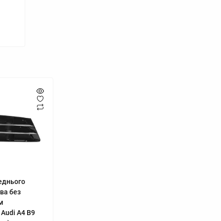
еднього
ва без
ом
Audi A4 B9