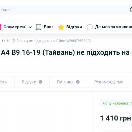
Соцмережі
Блог
Відгуки
Де моє замовлен
 16-19 (Тайвань) не підходить на S-line 8W08076839B9
A4 B9 16-19 (Тайвань) не підходить на
ість
Відгуки
Питання
Рекомендуємо
0
0
В наявності: 
1 410 грн