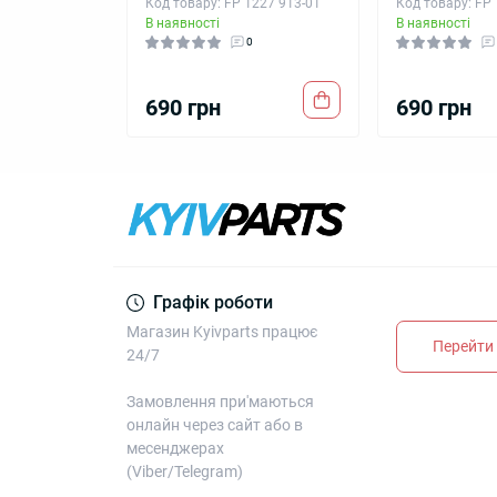
Код товару: FP 1227 913-01
Код товару: FP
В наявності
В наявності
0
690 грн
690 грн
Графік роботи
Магазин Kyivparts працює
Перейти 
24/7
Замовлення при'маються
онлайн через сайт або в
месенджерах
(Viber/Telegram)