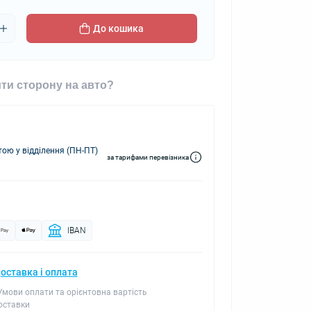
До кошика
ти сторону на авто?
ю у відділення (ПН-ПТ)
за тарифами перевізника
IBAN
оставка і оплата
 Умови оплати та орієнтовна вартість
оставки