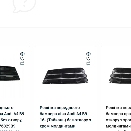
еднього
Решітка переднього
Решітка пер
а Audi A4 B9
бампера ліва Audi A4 B9
бампера пра
 без отвору,
16- (Тайвань) без отвору з
отвору з хр
76829B9
хром молдингами
молдингами 