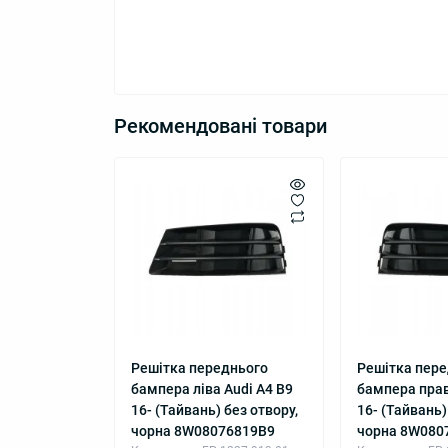
Рекомендовані товари
Решітка переднього
Решітка пер
бампера ліва Audi A4 B9
бампера прав
16- (Тайвань) без отвору,
16- (Тайвань)
чорна 8W08076819B9
чорна 8W080