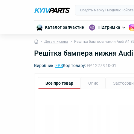
Каталог запчастин
Підтримка
Деталі кузова
Решітка бампера нижня Audi A4 B9
Решітка бампера нижня Audi 
Виробник:
FPS
Код товару:
FP 1227 910-01
Все про товар
Опис
Застосовн