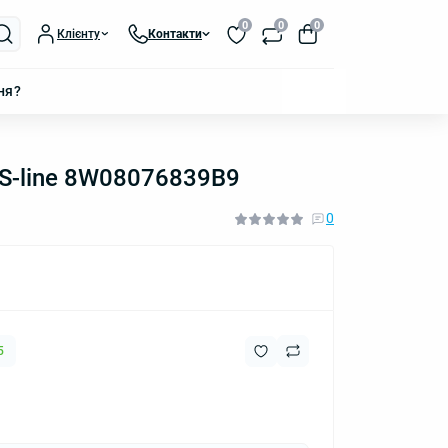
0
0
0
Клієнту
Контакти
ня?
 S-line 8W08076839B9
0
5