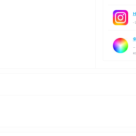
Н
-
Ф
–
к