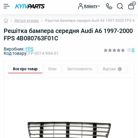
0
Клієнту
Деталі кузова
Решітка бампера середня Audi A6 1997-2000 FPS 4
Решітка бампера середня Audi A6 1997-2000
FPS 4B080763F01C
Виробник:
FPS
0
Код товару:
FP 0014 994-01
Все про товар
Опис
Застосовність
Відгуки
Пи
0