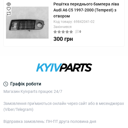
Решітка переднього бампера ліва
Audi A6 С5 1997-2000 (Tempest) з
отвором
Код товару: 69842041-02
Закінчився
0
300 грн
Графік роботи
Магазин Kyivparts працює 24/7
Замовлення при'маються онлайн через сайт або в месенджерах
(Viber/Telegram)
Відправка замовлень: ПН-ПТ друга половина дня