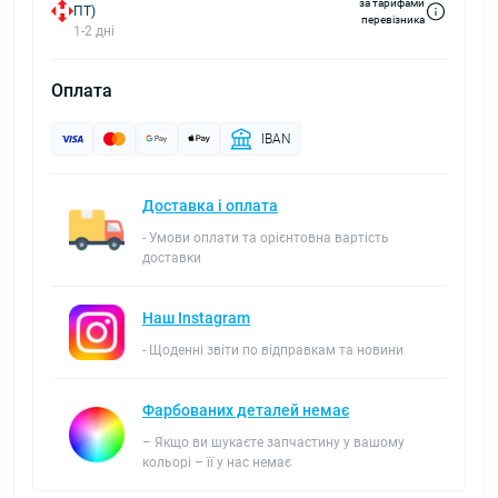
за тарифами
ПТ)
перевізника
1-2 дні
Оплата
IBAN
Доставка і оплата
- Умови оплати та орієнтовна вартість
доставки
Наш Instagram
- Щоденні звіти по відправкам та новини
Фарбованих деталей немає
– Якщо ви шукаєте запчастину у вашому
кольорі – її у нас немає