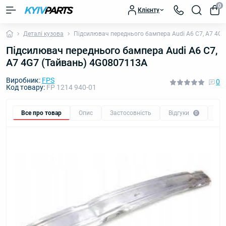
0
Клієнту
Деталі кузова
Підсилювач переднього бампера Audi A6 C7, A7 4G
Підсилювач переднього бампера Audi A6 C7,
A7 4G7 (Тайвань) 4G0807113A
Виробник:
FPS
0
Код товару:
FP 1214 940-01
Все про товар
Опис
Застосовність
Відгуки
Пи
0