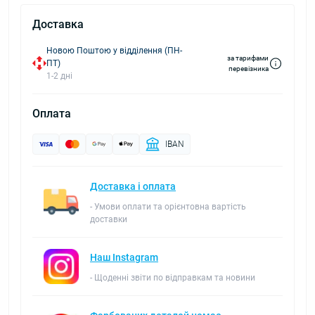
Доставка
Новою Поштою у відділення (ПН-
за тарифами
ПТ)
перевізника
1-2 дні
Оплата
IBAN
Доставка і оплата
- Умови оплати та орієнтовна вартість
доставки
Наш Instagram
- Щоденні звіти по відправкам та новини