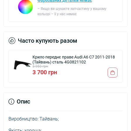
Фарбованих деталей немає
– Якщо ви шукаєте запчастину у вашому
кольорі – її у нас немає
Часто купують разом
Крило переднє праве Audi A6 C7 2011-2018
(Тайвань) сталь 4G0821102
3 950 грн
3 700 грн
Опис
Виробництво: Тайвань;
Якість: хороша;