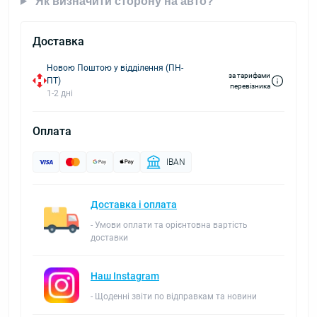
Як визначити сторону на авто?
Доставка
Новою Поштою у відділення (ПН-
за тарифами
ПТ)
перевізника
1-2 дні
Оплата
IBAN
Доставка і оплата
- Умови оплати та орієнтовна вартість
доставки
Наш Instagram
- Щоденні звіти по відправкам та новини