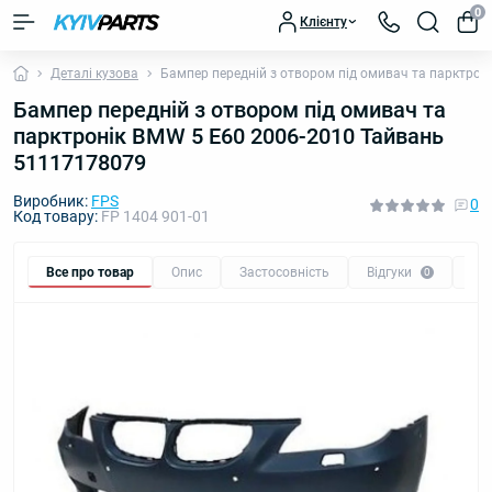
0
Клієнту
Деталі кузова
Бампер передній з отвором під омивач та парктрон
Бампер передній з отвором під омивач та
парктронік BMW 5 E60 2006-2010 Тайвань
51117178079
Виробник:
FPS
0
Код товару:
FP 1404 901-01
Все про товар
Опис
Застосовність
Відгуки
Пи
0