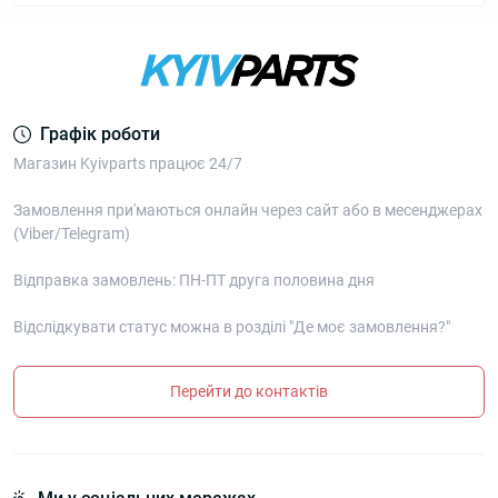
Графік роботи
Магазин Kyivparts працює 24/7
Замовлення при'маються онлайн через сайт або в месенджерах
(Viber/Telegram)
Відправка замовлень: ПН-ПТ друга половина дня
Відслідкувати статус можна в розділі "Де моє замовлення?"
Перейти до контактів