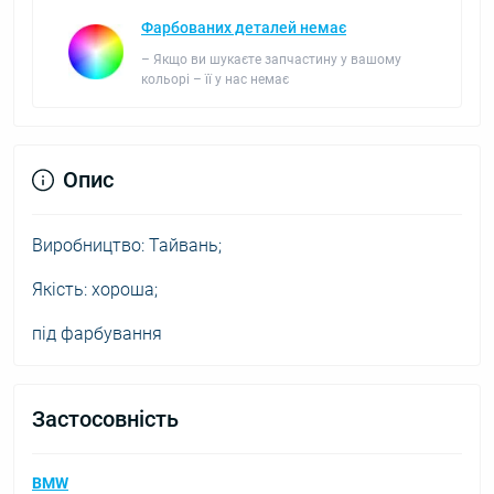
Фарбованих деталей немає
– Якщо ви шукаєте запчастину у вашому
кольорі – її у нас немає
Опис
Виробництво: Тайвань;
Якість: хороша;
під фарбування
Застосовність
BMW