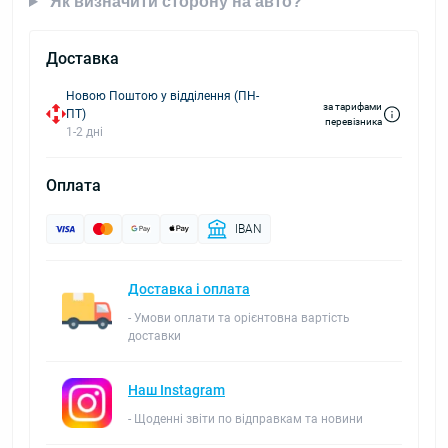
Як визначити сторону на авто?
Доставка
Новою Поштою у відділення (ПН-
за тарифами
ПТ)
перевізника
1-2 дні
Оплата
IBAN
Доставка і оплата
- Умови оплати та орієнтовна вартість
доставки
Наш Instagram
- Щоденні звіти по відправкам та новини