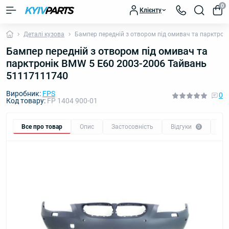
0
Клієнту
Деталі кузова
Бампер передній з отвором під омивач та парктрон
Бампер передній з отвором під омивач та
парктронік BMW 5 E60 2003-2006 Тайвань
51117111740
Виробник:
FPS
0
Код товару:
FP 1404 900-01
Все про товар
Опис
Застосовність
Відгуки
Пи
0