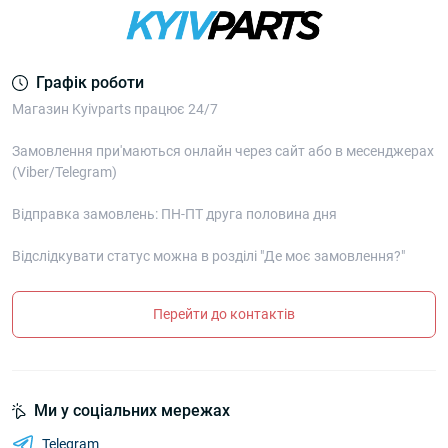
Графік роботи
Магазин Kyivparts працює 24/7
Замовлення при'маються онлайн через сайт або в месенджерах
(Viber/Telegram)
Відправка замовлень: ПН-ПТ друга половина дня
Відслідкувати статус можна в розділі "Де моє замовлення?"
Перейти до контактів
Ми у соціальних мережах
Telegram