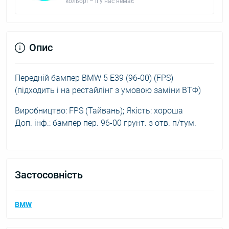
кольорі – її у нас немає
Опис
Передній бампер BMW 5 E39 (96-00) (FPS)
(підходить і на рестайлінг з умовою заміни ВТФ)
Виробництво: FPS (Тайвань); Якість: хороша
Доп. інф.: бампер пер. 96-00 грунт. з отв. п/тум.
Застосовність
BMW