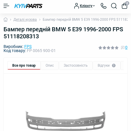
0
Клієнту
Деталі кузова
Бампер передній BMW 5 E39 1996-2000 FPS 511182
Бампер передній BMW 5 E39 1996-2000 FPS
51118208313
Виробник:
FPS
0
Код товару:
FP 0065 900-01
Все про товар
Опис
Застосовність
Відгуки
Пи
0