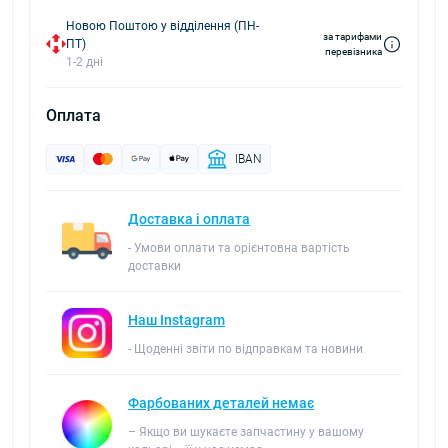
Новою Поштою у відділення (ПН-
за тарифами
ПТ)
перевізника
1-2 дні
Оплата
IBAN
Доставка і оплата
- Умови оплати та орієнтовна вартість
доставки
Наш Instagram
- Щоденні звіти по відправкам та новини
Фарбованих деталей немає
– Якщо ви шукаєте запчастину у вашому