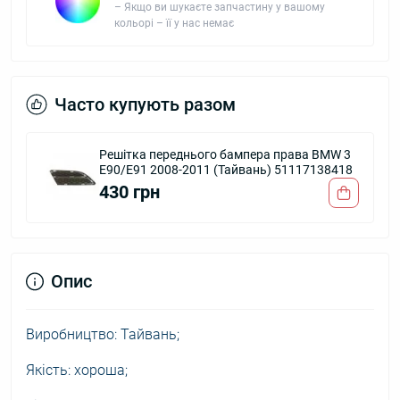
– Якщо ви шукаєте запчастину у вашому
кольорі – її у нас немає
Часто купують разом
Решітка переднього бампера права BMW 3
E90/E91 2008-2011 (Тайвань) 51117138418
430 грн
Опис
Виробництво: Тайвань;
Якість: хороша;