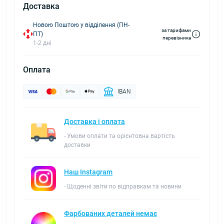
Доставка
Новою Поштою у відділення (ПН-
за тарифами
ПТ)
перевізника
1-2 дні
Оплата
IBAN
Доставка і оплата
- Умови оплати та орієнтовна вартість
доставки
Наш Instagram
- Щоденні звіти по відправкам та новини
Фарбованих деталей немає