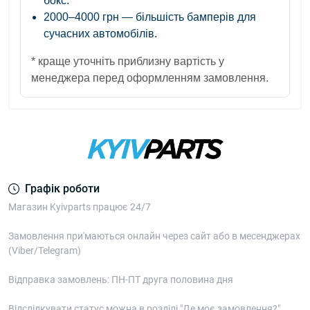
бокс.
2000–4000 грн
— більшість бамперів для
сучасних автомобілів.
* краще уточніть приблизну вартість у
менеджера перед оформленням замовлення.
Графік роботи
Магазин Kyivparts працює 24/7
Замовлення при'маються онлайн через сайт або в месенджерах
(Viber/Telegram)
Відправка замовлень: ПН-ПТ друга половина дня
Відслідкувати статус можна в розділі "Де моє замовлення?"