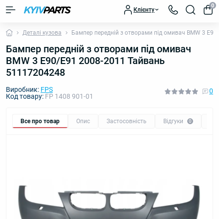
0
Клієнту
Деталі кузова
Бампер передній з отворами під омивач BMW 3 E90
Бампер передній з отворами під омивач
BMW 3 E90/E91 2008-2011 Тайвань
51117204248
Виробник:
FPS
0
Код товару:
FP 1408 901-01
Все про товар
Опис
Застосовність
Відгуки
Пи
0