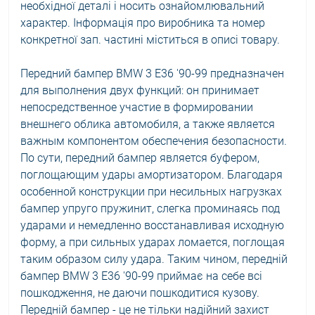
необхідної деталі і носить ознайомлювальний
характер. Інформація про виробника та номер
конкретної зап. частині міститься в описі товару.
Передний бампер BMW 3 E36 '90-99 предназначен
для выполнения двух функций: он принимает
непосредственное участие в формировании
внешнего облика автомобиля, а также является
важным компонентом обеспечения безопасности.
По сути, передний бампер является буфером,
поглощающим удары амортизатором. Благодаря
особенной конструкции при несильных нагрузках
бампер упруго пружинит, слегка проминаясь под
ударами и немедленно восстанавливая исходную
форму, а при сильных ударах ломается, поглощая
таким образом силу удара. Таким чином, передній
бампер BMW 3 E36 '90-99 приймає на себе всі
пошкодження, не даючи пошкодитися кузову.
Передній бампер - це не тільки надійний захист