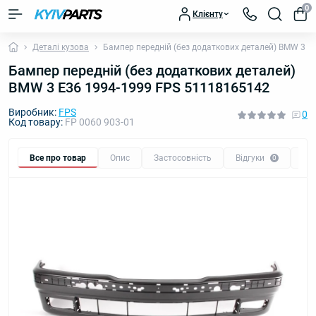
0
Клієнту
Деталі кузова
Бампер передній (без додаткових деталей) BMW 3 E
Бампер передній (без додаткових деталей)
BMW 3 E36 1994-1999 FPS 51118165142
Виробник:
FPS
0
Код товару:
FP 0060 903-01
Все про товар
Опис
Застосовність
Відгуки
Пи
0