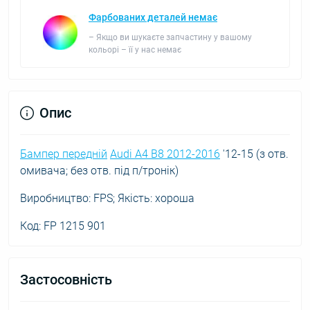
Фарбованих деталей немає
– Якщо ви шукаєте запчастину у вашому
кольорі – її у нас немає
Опис
Бампер передній
Audi A4 B8 2012-2016
'12-15 (з отв.
омивача; без отв. під п/тронік)
Виробництво: FPS; Якість: хороша
Код: FP 1215 901
Застосовність