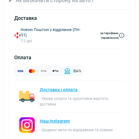
Як визначити сторону на авто?
Доставка
Новою Поштою у відділення (ПН-
за тарифами
ПТ)
перевізника
1-2 дні
Оплата
IBAN
Доставка і оплата
- Умови оплати та орієнтовна вартість
доставки
Наш Instagram
- Щоденні звіти по відправкам та новини