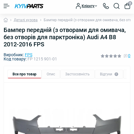
0
Клієнту
Деталі кузова
Бампер передній (з отворами для омивача, без отво
Бампер передній (з отворами для омивача,
без отворів для парктроніка) Audi A4 B8
2012-2016 FPS
Виробник:
FPS
0
Код товару:
FP 1215 901-01
Все про товар
Опис
Застосовність
Відгуки
Пи
0