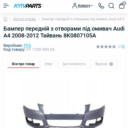
0
Клієнту
Деталі кузова
Бампер передній з отворами під омивач Audi A4 2
Бампер передній з отворами під омивач Audi
A4 2008-2012 Тайвань 8K0807105A
Виробник:
FPS
0
Код товару:
FP 1208 900-04
Все про товар
Опис
Застосовність
Відгуки
Пи
0