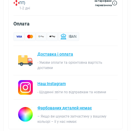
за тарифами
ПТ)
перевізника
1-2 дні
Оплата
IBAN
Доставка і оплата
- Умови оплати та орієнтовна вартість
доставки
Наш Instagram
- Щоденні звіти по відправкам та новини
Фарбованих деталей немає
– Якщо ви шукаєте запчастину у вашому
кольорі – її у нас немає