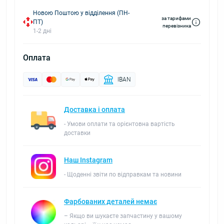
Новою Поштою у відділення (ПН-
за тарифами
ПТ)
перевізника
1-2 дні
Оплата
IBAN
Доставка і оплата
- Умови оплати та орієнтовна вартість
доставки
Наш Instagram
- Щоденні звіти по відправкам та новини
Фарбованих деталей немає
– Якщо ви шукаєте запчастину у вашому