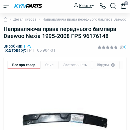
0
Клієнту
Деталі кузова
Направляюча права переднього бампера Daewoo Ne
Направляюча права переднього бампера
Daewoo Nexia 1995-2008 FPS 96176148
Виробник:
FPS
0
Код товару:
FP 1105 904-01
Все про товар
Опис
Застосовність
Відгуки
Пи
0