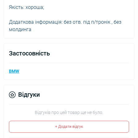
Якість: хороша;
Додаткова інформація: без отв. під п/тронік , без
молдинга
Застосовність
BMW
Відгуки
Відгуків про цей товар ще не було.
+ Додати відгук