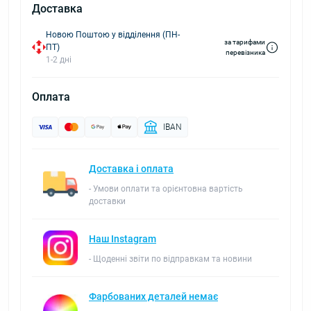
Доставка
Новою Поштою у відділення (ПН-
за тарифами
ПТ)
перевізника
1-2 дні
Оплата
IBAN
Доставка і оплата
- Умови оплати та орієнтовна вартість
доставки
Наш Instagram
- Щоденні звіти по відправкам та новини
Фарбованих деталей немає