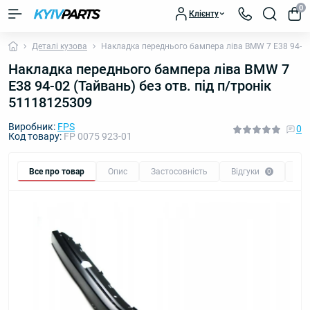
0
Клієнту
Деталі кузова
Накладка переднього бампера ліва BMW 7 E38 94-02 
Накладка переднього бампера ліва BMW 7
E38 94-02 (Тайвань) без отв. під п/тронік
51118125309
Виробник:
FPS
0
Код товару:
FP 0075 923-01
Все про товар
Опис
Застосовність
Відгуки
Пи
0