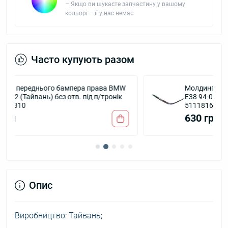
– Якщо ви шукаєте запчастину у вашому
кольорі – її у нас немає
Часто купують разом
MW
Молдинг переднього бампера лівий BMW 7
к
E38 94-02 (Тайвань) з отв. під омивач
51118168105
630 грн
Опис
Виробництво: Тайвань;