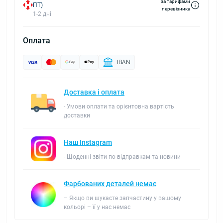
за тарифами
ПТ)
перевізника
1-2 дні
Оплата
IBAN
Доставка і оплата
- Умови оплати та орієнтовна вартість
доставки
Наш Instagram
- Щоденні звіти по відправкам та новини
Фарбованих деталей немає
– Якщо ви шукаєте запчастину у вашому
кольорі – її у нас немає