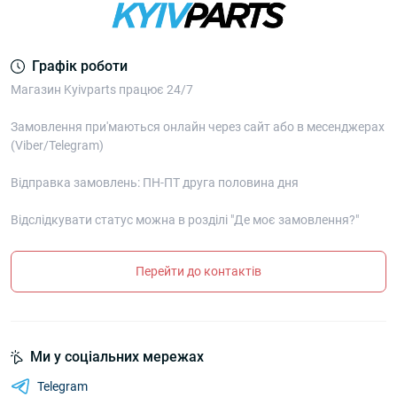
Графік роботи
Магазин Kyivparts працює 24/7
Замовлення при'маються онлайн через сайт або в месенджерах
(Viber/Telegram)
Відправка замовлень: ПН-ПТ друга половина дня
Відслідкувати статус можна в розділі "Де моє замовлення?"
Перейти до контактів
Ми у соціальних мережах
Telegram