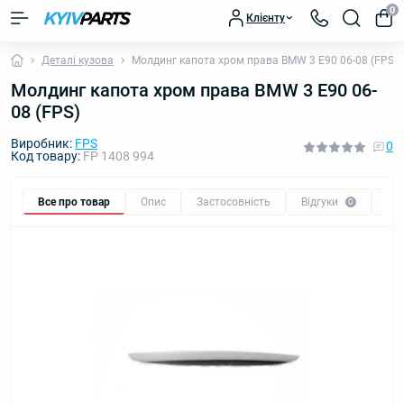
0
Клієнту
Деталі кузова
Молдинг капота хром права BMW 3 E90 06-08 (FPS)
Молдинг капота хром права BMW 3 E90 06-
08 (FPS)
Виробник:
FPS
0
Код товару:
FP 1408 994
Все про товар
Опис
Застосовність
Відгуки
Пи
0