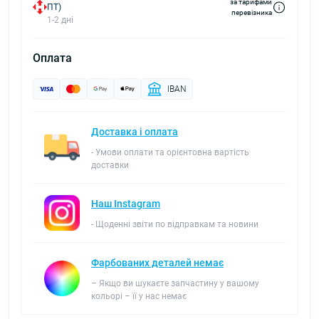
за тарифами
ПТ)
перевізника
1-2 дні
Оплата
IBAN
Доставка і оплата
- Умови оплати та орієнтовна вартість
доставки
Наш Instagram
- Щоденні звіти по відправкам та новини
Фарбованих деталей немає
– Якщо ви шукаєте запчастину у вашому
кольорі – її у нас немає