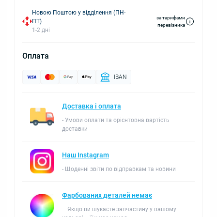
Новою Поштою у відділення (ПН-
за тарифами
ПТ)
перевізника
1-2 дні
Оплата
IBAN
Доставка і оплата
- Умови оплати та орієнтовна вартість
доставки
Наш Instagram
- Щоденні звіти по відправкам та новини
Фарбованих деталей немає
– Якщо ви шукаєте запчастину у вашому