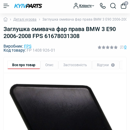
0
Клієнту
Деталі кузова
Заглушка омивача фар права BMW 3 E90 2006-2008
Заглушка омивача фар права BMW 3 E90
2006-2008 FPS 61678031308
Виробник:
FPS
0
Код товару:
FP 1408 926-01
Все про товар
Опис
Застосовність
Відгуки
Пи
0