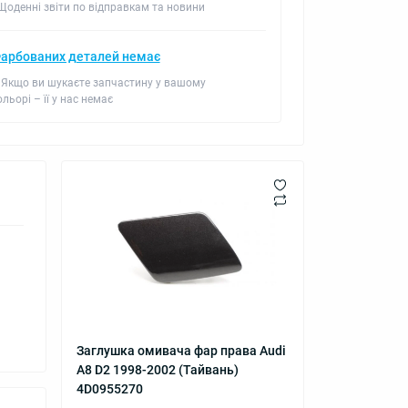
 Щоденні звіти по відправкам та новини
арбованих деталей немає
 Якщо ви шукаєте запчастину у вашому
ольорі – її у нас немає
Заглушка омивача фар права Audi
A8 D2 1998-2002 (Тайвань)
4D0955270