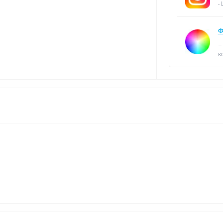
-
Ф
–
к