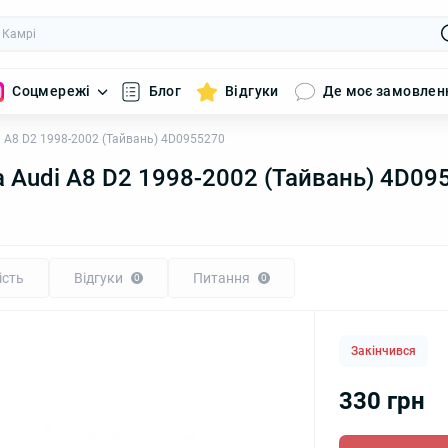
Соцмережі
Блог
Відгуки
Де моє замовлен
 A8 D2 1998-2002 (Тайвань) 4D0955270
 Audi A8 D2 1998-2002 (Тайвань) 4D09
ість
Відгуки
Питання
0
0
Закінчився
330 грн