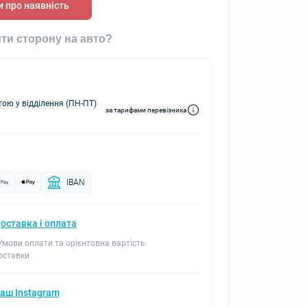
 про наявність
ти сторону на авто?
ю у відділення (ПН-ПТ)
за тарифами перевізника
IBAN
оставка і оплата
 Умови оплати та орієнтовна вартість
оставки
аш Instagram