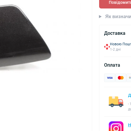
Повідомити
Як визначи
Доставка
Новою Пошто
1-2 дні
Оплата
Д
-
д
Н