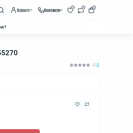
0
0
0
Клієнту
Контакти
ня?
55270
0