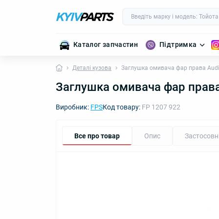
Каталог запчастин
Підтримка
Деталі кузова
Заглушка омивача фар права Audi
Заглушка омивача фар права
Виробник:
FPS
Код товару:
FP 1207 922
Все про товар
Опис
Застосовн