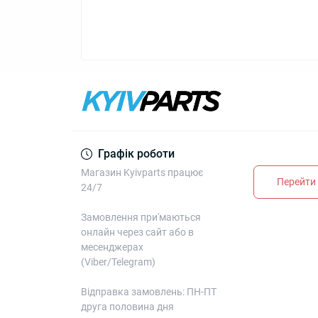
Графік роботи
Магазин Kyivparts працює
Перейти 
24/7
Замовлення при'маються
онлайн через сайт або в
месенджерах
(Viber/Telegram)
Відправка замовлень: ПН-ПТ
друга половина дня