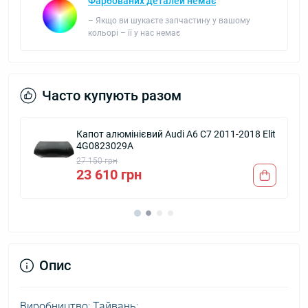
Фарбованих деталей немає
– Якщо ви шукаєте запчастину у вашому
кольорі – її у нас немає
Часто купують разом
1-2018 Elit
Вентилятор радіатора 382 мм правий Au
A6 C7, A4 B8, A5 B8, Q5 08-17, Q3 11-18,
Porsche Macan (Китай) 8K0959455G
2 720 грн
Опис
Виробництво: Тайвань;