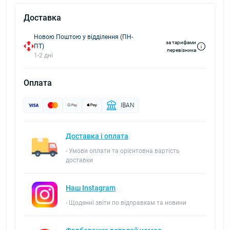
Доставка
Новою Поштою у відділення (ПН-
за тарифами
ПТ)
перевізника
1-2 дні
Оплата
IBAN
Доставка і оплата
- Умови оплати та орієнтовна вартість
доставки
Наш Instagram
- Щоденні звіти по відправкам та новини