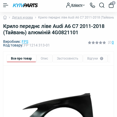
0
Клієнту
Деталі кузова
Крило переднє ліве Audi A6 C7 2011-2018 (Тайвань)
Крило переднє ліве Audi A6 C7 2011-2018
(Тайвань) алюміній 4G0821101
Виробник:
FPS
0
Код товару:
FP 1214 313-01
Все про товар
Опис
Застосовність
Відгуки
Пи
0