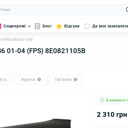
Соцмережі
Блог
Відгуки
Де моє замовлен
04 (FPS) 8E0821105B
B6 01-04 (FPS) 8E0821105B
ість
Відгуки
Питання
0
0
В наявності: 
2 310 грн