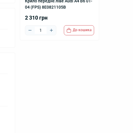
Крило переднє ліве Audi A4 B6 01-
04 (FPS) 8E0821105B
2 310 грн
До кошика