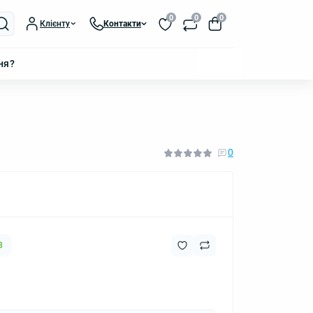
0
0
0
Клієнту
Контакти
ня?
0
8