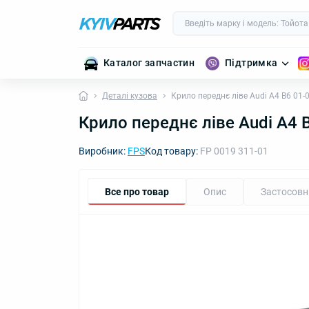
Каталог запчастин
Підтримка
Деталі кузова
Крило переднє ліве Audi A4 B6 01-
Крило переднє ліве Audi A4 
Виробник:
FPS
Код товару:
FP 0019 311-01
Все про товар
Опис
Застосовн