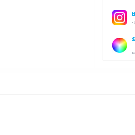
Н
-
Ф
–
к