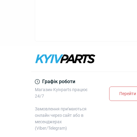
Графік роботи
Магазин Kyivparts працює
Перейти 
24/7
Замовлення при'маються
онлайн через сайт або в
месенджерах
(Viber/Telegram)