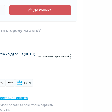
До кошика
ти сторону на авто?
ю у відділення (ПН-ПТ)
за тарифами перевізника
IBAN
оставка і оплата
 Умови оплати та орієнтовна вартість
оставки