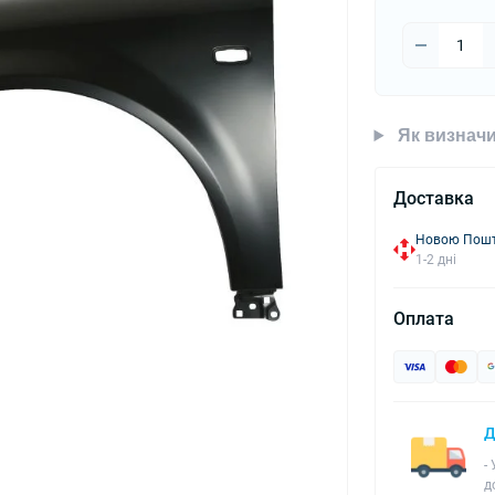
Як визначи
Доставка
Новою Пошто
1-2 дні
Оплата
Д
-
д