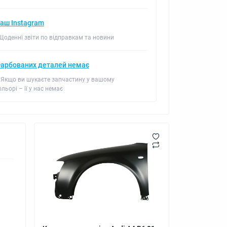
аш Instagram
 Щоденні звіти по відправкам та новини
арбованих деталей немає
 Якщо ви шукаєте запчастину у вашому
ольорі – її у нас немає