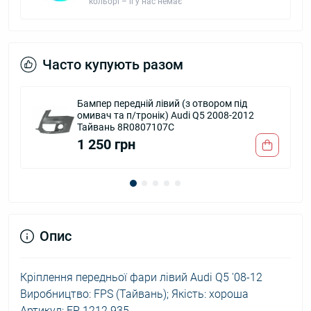
кольорі – її у нас немає
Часто купують разом
Бампер передній лівий (з отвором під
омивач та п/тронік) Audi Q5 2008-2012
Тайвань 8R0807107C
1 250 грн
Опис
Кріплення передньої фари лівий Audi Q5 '08-12
Виробництво: FPS (Тайвань); Якість: хороша
Артикул: FP 1212 935