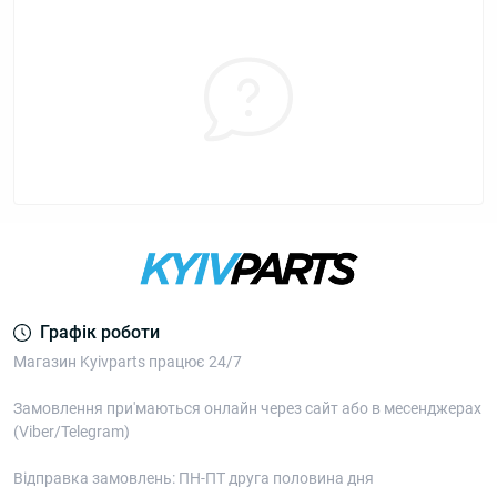
Графік роботи
Магазин Kyivparts працює 24/7
Замовлення при'маються онлайн через сайт або в месенджерах
(Viber/Telegram)
Відправка замовлень: ПН-ПТ друга половина дня