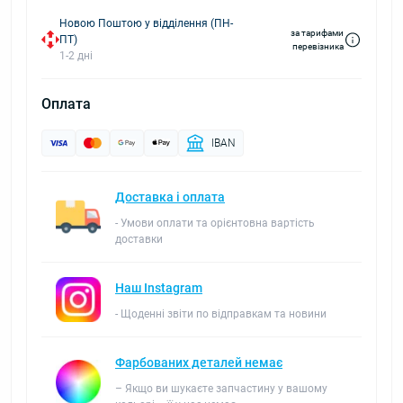
Новою Поштою у відділення (ПН-
за тарифами
ПТ)
перевізника
1-2 дні
Оплата
IBAN
Доставка і оплата
- Умови оплати та орієнтовна вартість
доставки
Наш Instagram
- Щоденні звіти по відправкам та новини
Фарбованих деталей немає
– Якщо ви шукаєте запчастину у вашому