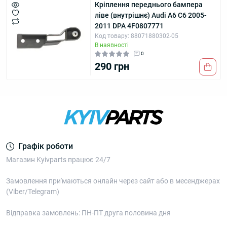
Кріплення переднього бампера
ліве (внутрішнє) Audi A6 C6 2005-
2011 DPA 4F0807771
Код товару: 88071880302-05
В наявності
0
290 грн
Графік роботи
Магазин Kyivparts працює 24/7
Замовлення при'маються онлайн через сайт або в месенджерах
(Viber/Telegram)
Відправка замовлень: ПН-ПТ друга половина дня