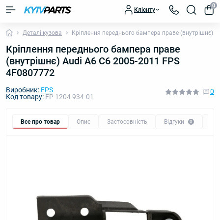
0
Клієнту
Деталі кузова
Кріплення переднього бампера праве (внутрішнє) A
Кріплення переднього бампера праве
(внутрішнє) Audi A6 C6 2005-2011 FPS
4F0807772
Виробник:
FPS
0
Код товару:
FP 1204 934-01
Все про товар
Опис
Застосовність
Відгуки
Пи
0