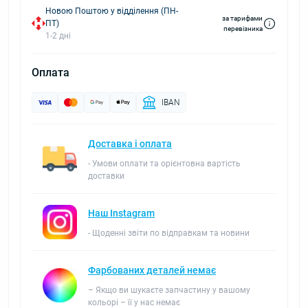
Новою Поштою у відділення (ПН-
за тарифами
ПТ)
перевізника
1-2 дні
Оплата
IBAN
Доставка і оплата
- Умови оплати та орієнтовна вартість
доставки
Наш Instagram
- Щоденні звіти по відправкам та новини
Фарбованих деталей немає
– Якщо ви шукаєте запчастину у вашому
кольорі – її у нас немає