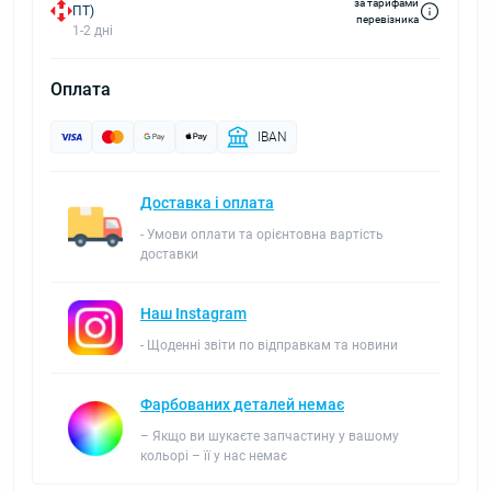
за тарифами
ПТ)
перевізника
1-2 дні
Оплата
IBAN
Доставка і оплата
- Умови оплати та орієнтовна вартість
доставки
Наш Instagram
- Щоденні звіти по відправкам та новини
Фарбованих деталей немає
– Якщо ви шукаєте запчастину у вашому
кольорі – її у нас немає