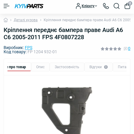
0
Клієнту
Деталі кузова
Кріплення переднє бампера праве Audi A6 C6 2005-
Кріплення переднє бампера праве Audi A6
C6 2005-2011 FPS 4F0807228
Виробник:
FPS
0
Код товару:
FP 1204 932-01
Все про товар
Опис
Застосовність
Відгуки
Питання
0