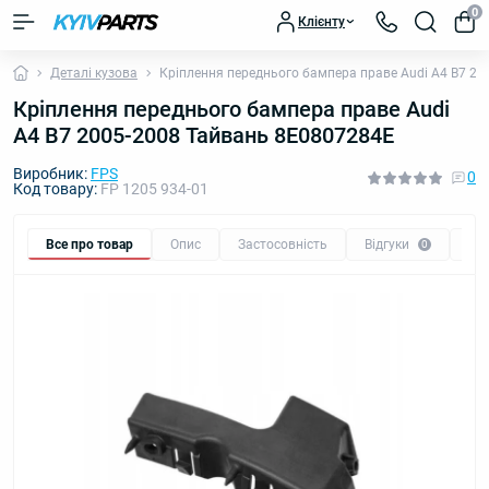
0
Клієнту
Деталі кузова
Кріплення переднього бампера праве Audi A4 B7 2
Кріплення переднього бампера праве Audi
A4 B7 2005-2008 Тайвань 8E0807284E
Виробник:
FPS
0
Код товару:
FP 1205 934-01
Все про товар
Опис
Застосовність
Відгуки
Пи
0