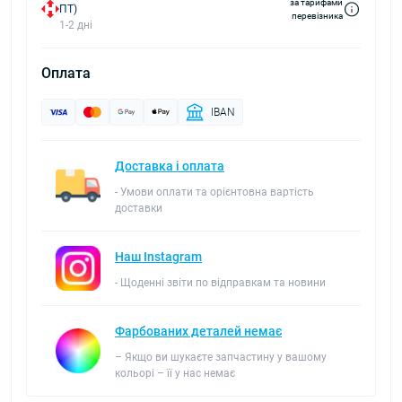
за тарифами
ПТ)
перевізника
1-2 дні
Оплата
IBAN
Доставка і оплата
- Умови оплати та орієнтовна вартість
доставки
Наш Instagram
- Щоденні звіти по відправкам та новини
Фарбованих деталей немає
– Якщо ви шукаєте запчастину у вашому
кольорі – її у нас немає