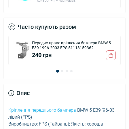
кольорі – її у нас немає
Часто купують разом
бампера BMW 5
Протитуманна фара BMW 5 E39 96-
59362
гладка DEPO 63178360575
1 370 грн
Опис
Кріплення переднього бампера
BMW 5 E39 '96-03
лівий (FPS)
Виробництво: FPS (Тайвань); Якість: хороша