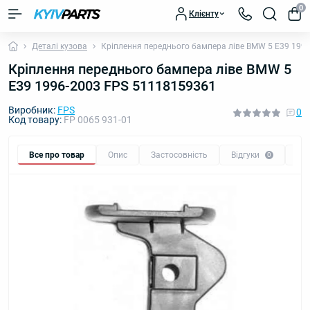
0
Клієнту
Деталі кузова
Кріплення переднього бампера ліве BMW 5 E39 199
Кріплення переднього бампера ліве BMW 5
E39 1996-2003 FPS 51118159361
Виробник:
FPS
0
Код товару:
FP 0065 931-01
Все про товар
Опис
Застосовність
Відгуки
Пи
0