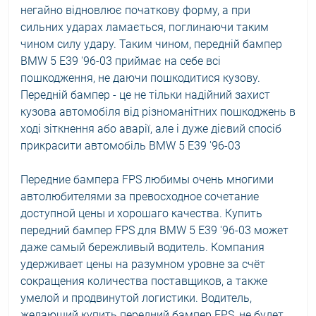
негайно відновлює початкову форму, а при
сильних ударах ламається, поглинаючи таким
чином силу удару. Таким чином, передній бампер
BMW 5 E39 '96-03 приймає на себе всі
пошкодження, не даючи пошкодитися кузову.
Передній бампер - це не тільки надійний захист
кузова автомобіля від різноманітних пошкоджень в
ході зіткнення або аварії, але і дуже дієвий спосіб
прикрасити автомобіль BMW 5 E39 '96-03
Передние бампера FPS любимы очень многими
автолюбителями за превосходное сочетание
доступной цены и хорошаго качества. Купить
передний бампер FPS для BMW 5 E39 '96-03 может
даже самый бережливый водитель. Компания
удерживает цены на разумном уровне за счёт
сокращения количества поставщиков, а также
умелой и продвинутой логистики. Водитель,
желающий купить передний бампер FPS, не будет