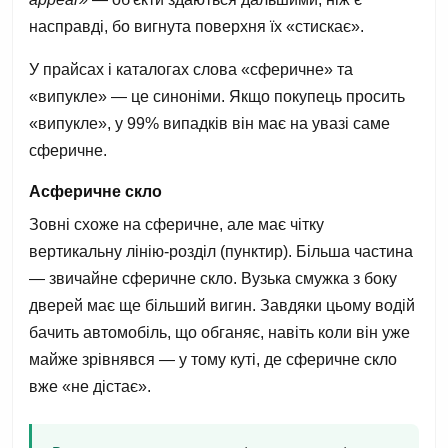
насправді, бо вигнута поверхня їх «стискає».
У прайсах і каталогах слова «сферичне» та
«випукле» — це синоніми. Якщо покупець просить
«випукле», у 99% випадків він має на увазі саме
сферичне.
Асферичне скло
Зовні схоже на сферичне, але має чітку
вертикальну лінію-розділ (пунктир). Більша частина
— звичайне сферичне скло. Вузька смужка з боку
дверей має ще більший вигин. Завдяки цьому водій
бачить автомобіль, що обганяє, навіть коли він уже
майже зрівнявся — у тому куті, де сферичне скло
вже «не дістає».