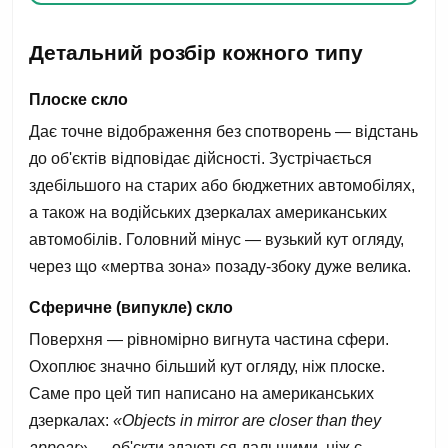
Детальний розбір кожного типу
Плоске скло
Дає точне відображення без спотворень — відстань
до об'єктів відповідає дійсності. Зустрічається
здебільшого на старих або бюджетних автомобілях,
а також на водійських дзеркалах американських
автомобілів. Головний мінус — вузький кут огляду,
через що «мертва зона» позаду-збоку дуже велика.
Сферичне (випукле) скло
Поверхня — рівномірно вигнута частина сфери.
Охоплює значно більший кут огляду, ніж плоске.
Саме про цей тип написано на американських
дзеркалах:
«Objects in mirror are closer than they
appear»
— об'єкти здаються дальшими, ніж є