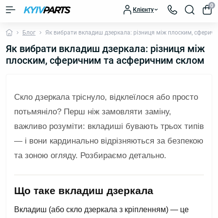
0
Клієнту
Блог
Як вибрати вкладиш дзеркала: різниця між плоским, сферич
Як вибрати вкладиш дзеркала: різниця між
плоским, сферичним та асферичним склом
Скло дзеркала тріснуло, відклеїлося або просто
потьмяніло? Перш ніж замовляти заміну,
важливо розуміти: вкладиші бувають трьох типів
— і вони кардинально відрізняються за безпекою
та зоною огляду. Розбираємо детально.
Що таке вкладиш дзеркала
Вкладиш (або скло дзеркала з кріпленням) — це