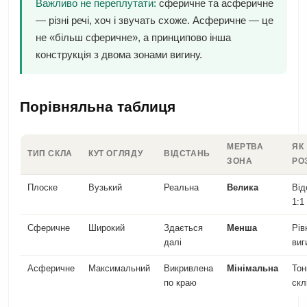
Важливо не переплутати:
сферичне та асферичне
— різні речі, хоч і звучать схоже. Асферичне — це
не «більш сферичне», а принципово інша
конструкція з двома зонами вигину.
Порівняльна таблиця
МЕРТВА
ЯК
ТИП СКЛА
КУТ ОГЛЯДУ
ВІДСТАНЬ
ЗОНА
РО
Плоске
Вузький
Реальна
Велика
Від
1:1
Сферичне
Широкий
Здається
Менша
Рів
далі
виг
Асферичне
Максимальний
Викривлена
Мінімальна
Тон
по краю
скл