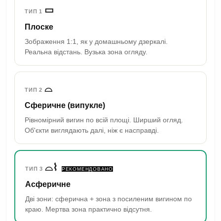
▭
ТИП 1
Плоске
Зображення 1:1, як у домашньому дзеркалі.
Реальна відстань. Вузька зона огляду.
⌓
ТИП 2
Сферичне (випукле)
Рівномірний вигин по всій площі. Ширший огляд.
Об'єкти виглядають далі, ніж є насправді.
⌓⌇
ТИП 3
РЕКОМЕНДОВАНО
Асферичне
Дві зони: сферична + зона з посиленим вигином по
краю. Мертва зона практично відсутня.