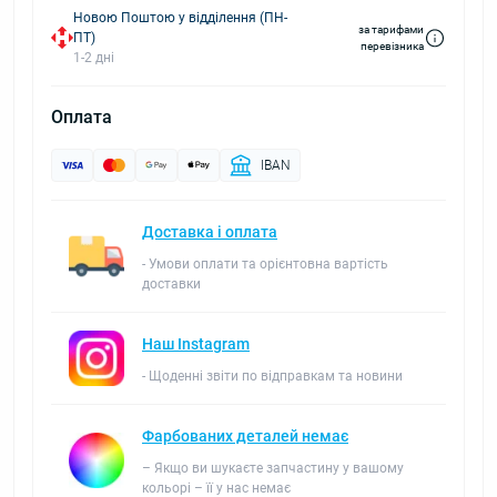
Новою Поштою у відділення (ПН-
за тарифами
ПТ)
перевізника
1-2 дні
Оплата
IBAN
Доставка і оплата
- Умови оплати та орієнтовна вартість
доставки
Наш Instagram
- Щоденні звіти по відправкам та новини
Фарбованих деталей немає
– Якщо ви шукаєте запчастину у вашому
кольорі – її у нас немає