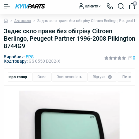
0
Клієнту
Автоскло
Заднє скло праве без обігріву Citroen Berlingo, Peugeot P
Заднє скло праве без обігріву Citroen
Berlingo, Peugeot Partner 1996-2008 Pilkington
8744G9
Виробник:
FPS
0
Код товару:
GS 0550 D202-X
Все про товар
Опис
Застосовність
Відгуки
Питання
0