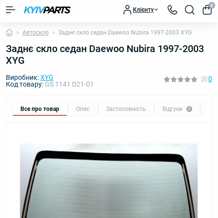
0
Клієнту
Автоскло
Заднє скло седан Daewoo Nubira 1997-2003 XYG
Заднє скло седан Daewoo Nubira 1997-2003
XYG
Виробник:
XYG
0
Код товару:
GS 1141 D21-01
Все про товар
Опис
Застосовність
Відгуки
Пи
0