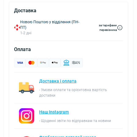
Доставка
Новою Поштою у відділення (ПН-
за тарифами
ПТ)
перевізника
1-2 дні
Оплата
IBAN
Доставка і оплата
- Умови оплати та орієнтовна вартість
доставки
Наш Instagram
- Щоденні звіти по відправкам та новини