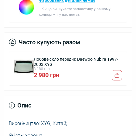
Фарбованих деталей немає
– Якщо ви шукаєте запчастину у вашому
кольорі – її у нас немає
Часто купують разом
Лобове скло переднє Daewoo Nubira 1997-
2003 XYG
3 180 грн
2 980 грн
Опис
Виробництво: XYG, Китай;
Якість: хороша;