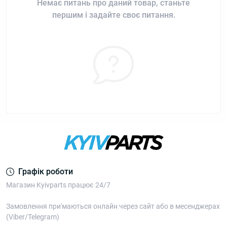
Немає питань про даний товар, станьте
першим і задайте своє питання.
Графік роботи
Магазин Kyivparts працює 24/7
Замовлення при'маються онлайн через сайт або в месенджерах
(Viber/Telegram)