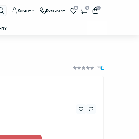
0
0
0
Клієнту
Контакти
ня?
0