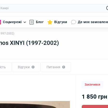
Соцмережі
Блог
Відгуки
Де моє замовлен
1997-2002)
os XINYI (1997-2002)
ість
Відгуки
Питання
0
0
Закінчився
1 850 грн