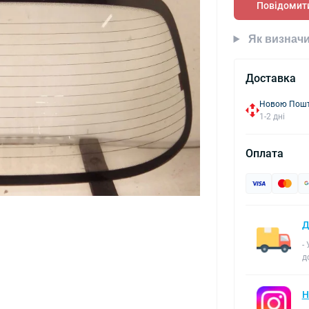
Повідомити
Як визначи
Доставка
Новою Пошто
1-2 дні
Оплата
Д
-
д
Н