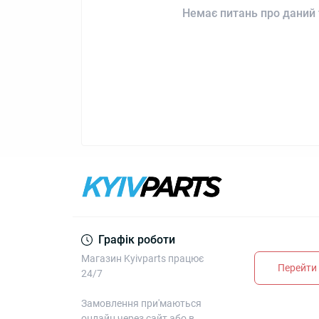
Немає питань про даний 
Графік роботи
Магазин Kyivparts працює
Перейти 
24/7
Замовлення при'маються
онлайн через сайт або в