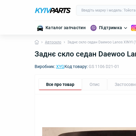
Каталог запчастин
Підтримка
Автоскло
Заднє скло седан Daewoo Lanos XINYI (
Заднє скло седан Daewoo Lan
Виробник:
XYG
Код товару:
GS 1106 D21-01
Все про товар
Опис
Застосовн