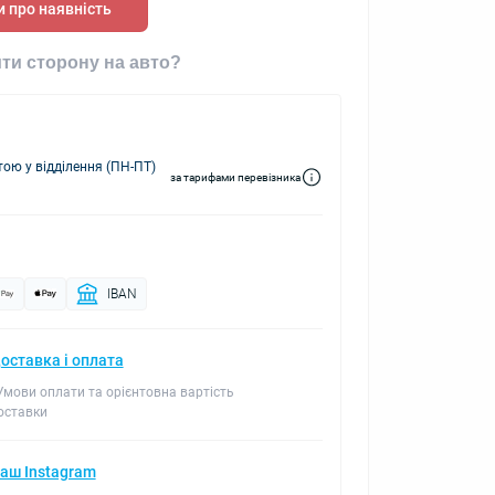
 про наявність
ти сторону на авто?
ю у відділення (ПН-ПТ)
за тарифами перевізника
IBAN
оставка і оплата
 Умови оплати та орієнтовна вартість
оставки
аш Instagram