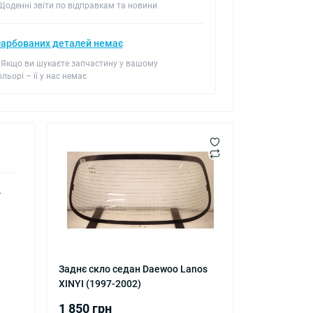
 Щоденні звіти по відправкам та новини
арбованих деталей немає
 Якщо ви шукаєте запчастину у вашому
ольорі – її у нас немає
-
Заднє скло седан Daewoo Lanos
XINYI (1997-2002)
1 850 грн