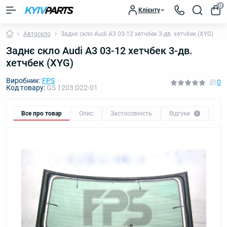
0
Клієнту
Автоскло
Заднє скло Audi A3 03-12 хетчбек 3-дв. хетчбек (XYG)
Заднє скло Audi A3 03-12 хетчбек 3-дв.
хетчбек (XYG)
Виробник:
FPS
0
Код товару:
GS 1203 D22-01
Все про товар
Опис
Застосовність
Відгуки
Пи
0