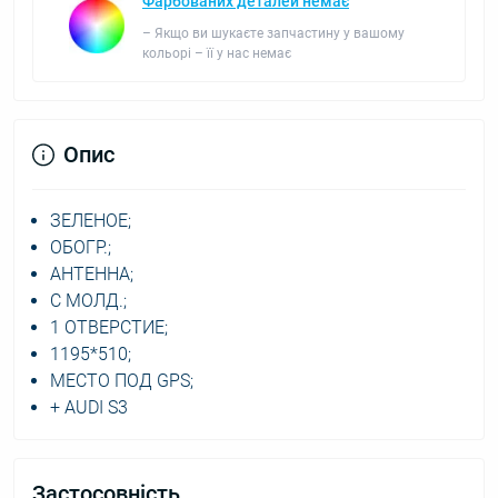
Фарбованих деталей немає
– Якщо ви шукаєте запчастину у вашому
кольорі – її у нас немає
Опис
ЗЕЛЕНОЕ;
ОБОГР.;
АНТЕННА;
С МОЛД.;
1 ОТВЕРСТИЕ;
1195*510;
МЕСТО ПОД GPS;
+ AUDI S3
Застосовність