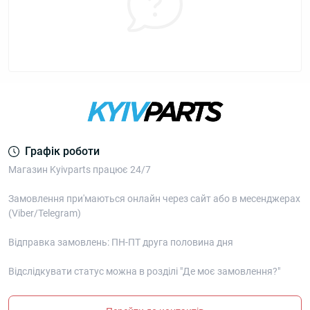
Графік роботи
Магазин Kyivparts працює 24/7
Замовлення при'маються онлайн через сайт або в месенджерах
(Viber/Telegram)
Відправка замовлень: ПН-ПТ друга половина дня
Відслідкувати статус можна в розділі "Де моє замовлення?"