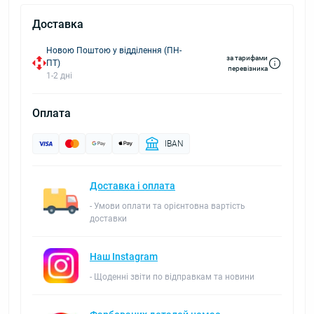
Доставка
Новою Поштою у відділення (ПН-
за тарифами
ПТ)
перевізника
1-2 дні
Оплата
IBAN
Доставка і оплата
- Умови оплати та орієнтовна вартість
доставки
Наш Instagram
- Щоденні звіти по відправкам та новини