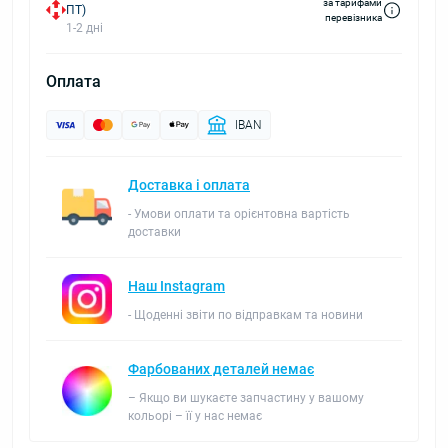
за тарифами
ПТ)
перевізника
1-2 дні
Оплата
IBAN
Доставка і оплата
- Умови оплати та орієнтовна вартість
доставки
Наш Instagram
- Щоденні звіти по відправкам та новини
Фарбованих деталей немає
– Якщо ви шукаєте запчастину у вашому
кольорі – її у нас немає