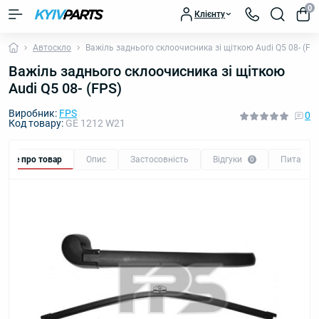
0
Клієнту
Автоскло
Важіль заднього склоочисника зі щіткою Audi Q5 08- (FP
Важіль заднього склоочисника зі щіткою
Audi Q5 08- (FPS)
Виробник:
FPS
0
Код товару:
GE 1212 W21
Все про товар
Опис
Застосовність
Відгуки
Питання
0