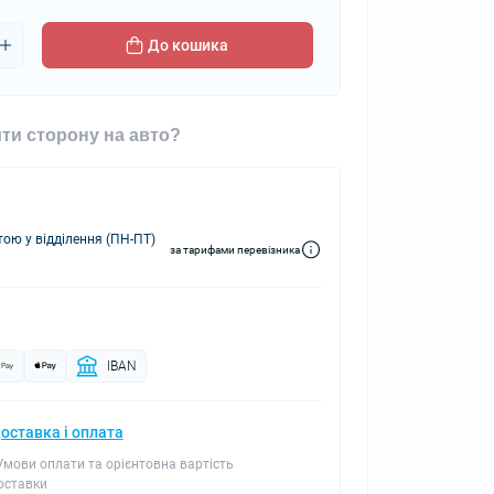
До кошика
ти сторону на авто?
ю у відділення (ПН-ПТ)
за тарифами перевізника
IBAN
оставка і оплата
 Умови оплати та орієнтовна вартість
оставки