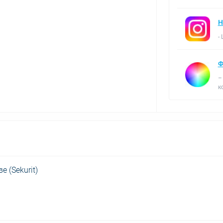
Н
-
Ф
–
к
е (Sekurit)