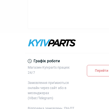
Графік роботи
Магазин Kyivparts працює
Перейти 
24/7
Замовлення при'маються
онлайн через сайт або в
месенджерах
(Viber/Telegram)
Відправка замовлень: ПН-ПТ