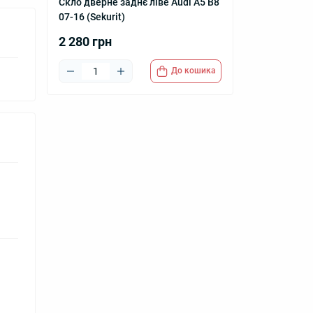
Скло дверне заднє ліве Audi A5 B8
07-16 (Sekurit)
2 280 грн
До кошика