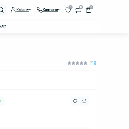
0
0
0
Клієнту
Контакти
ня?
0
1