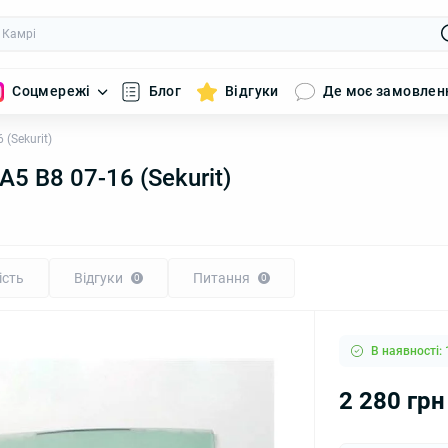
Соцмережі
Блог
Відгуки
Де моє замовлен
 (Sekurit)
A5 B8 07-16 (Sekurit)
ість
Відгуки
Питання
0
0
В наявності: 
2 280 грн