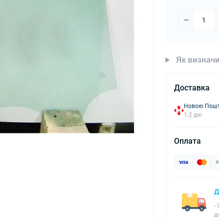
Як визначи
Доставка
Новою Пошто
1-2 дні
Оплата
Д
-
д