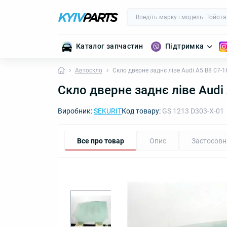
Каталог запчастин
Підтримка
Автоскло
Скло дверне заднє ліве Audi A5 B8 07-16
Скло дверне заднє ліве Audi 
Виробник:
SEKURIT
Код товару:
GS 1213 D303-X-01
Все про товар
Опис
Застосовн