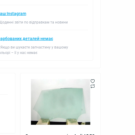
аш Instagram
 Щоденні звіти по відправкам та новини
арбованих деталей немає
 Якщо ви шукаєте запчастину у вашому
ольорі – її у нас немає