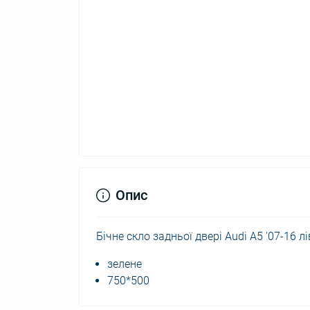
Опис
Бічне скло задньої двері Audi A5 '07-16 лів
зелене
750*500