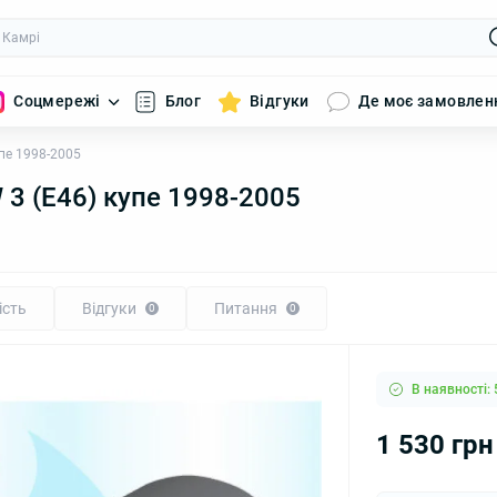
Соцмережі
Блог
Відгуки
Де моє замовлен
пе 1998-2005
3 (E46) купе 1998-2005
ість
Відгуки
Питання
0
0
В наявності: 
1 530 грн