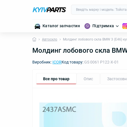
Каталог запчастин
Підтримка
Автоскло
Молдинг лобового скла BMW 3 (E46) ку
Молдинг лобового скла BMW 
Виробник:
ICOR
Код товару:
GS 0061 P122-X-01
Все про товар
Опис
Застосовн