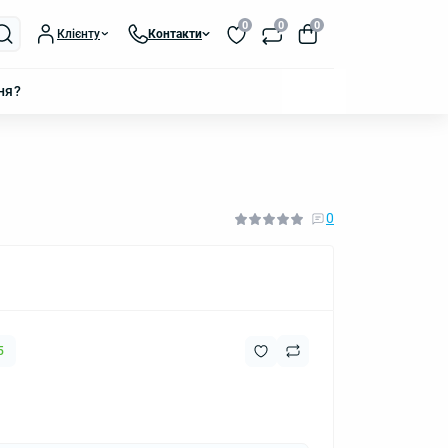
0
0
0
Клієнту
Контакти
ня?
0
5