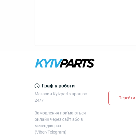
Графік роботи
Магазин Kyivparts працює
Перейти 
24/7
Замовлення при'маються
онлайн через сайт або в
месенджерах
(Viber/Telegram)