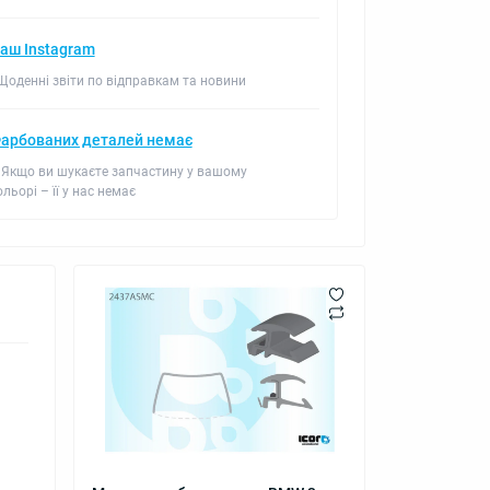
аш Instagram
 Щоденні звіти по відправкам та новини
арбованих деталей немає
 Якщо ви шукаєте запчастину у вашому
ольорі – її у нас немає