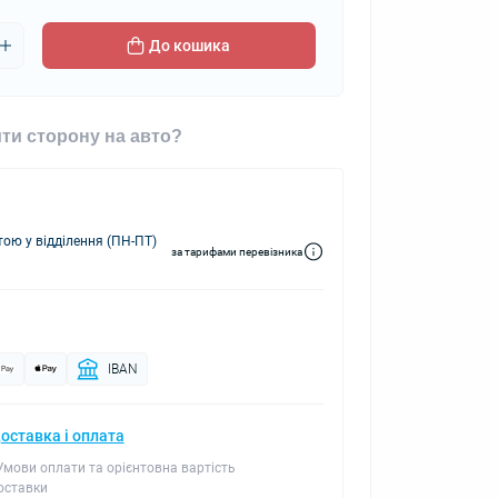
До кошика
ти сторону на авто?
ю у відділення (ПН-ПТ)
за тарифами перевізника
IBAN
оставка і оплата
 Умови оплати та орієнтовна вартість
оставки