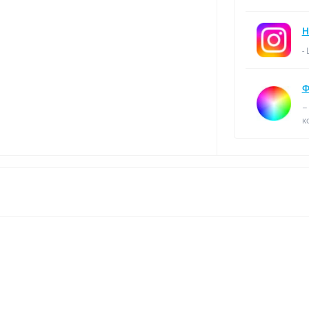
Н
-
Ф
–
к