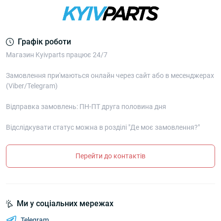
Графік роботи
Магазин Kyivparts працює 24/7
Замовлення при'маються онлайн через сайт або в месенджерах
(Viber/Telegram)
Відправка замовлень: ПН-ПТ друга половина дня
Відслідкувати статус можна в розділі "Де моє замовлення?"
Перейти до контактів
Ми у соціальних мережах
Telegram