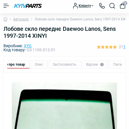
0
Клієнту
Автоскло
Лобове скло переднє Daewoo Lanos, Sens 1997-2014 XINY
Лобове скло переднє Daewoo Lanos, Sens
1997-2014 XINYI
Виробник:
XYG
1
Код товару:
GS 1106 D12-01
Все про товар
Опис
Застосовність
Відгуки
Питання
1