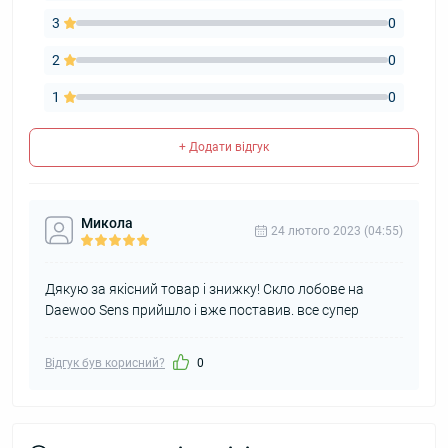
3
0
2
0
1
0
+ Додати відгук
Микола
24 лютого 2023 (04:55)
Дякую за якісний товар і знижку! Скло лобове на
Daewoo Sens прийшло і вже поставив. все супер
Відгук був корисний?
0