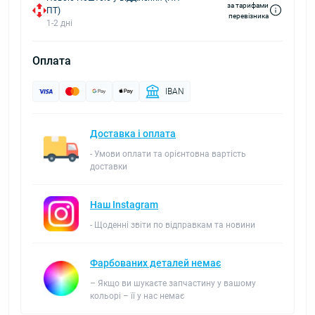
за тарифами
ПТ)
перевізника
1-2 дні
Оплата
IBAN
Доставка і оплата
- Умови оплати та орієнтовна вартість
доставки
Наш Instagram
- Щоденні звіти по відправкам та новини
Фарбованих деталей немає
– Якщо ви шукаєте запчастину у вашому
кольорі – її у нас немає