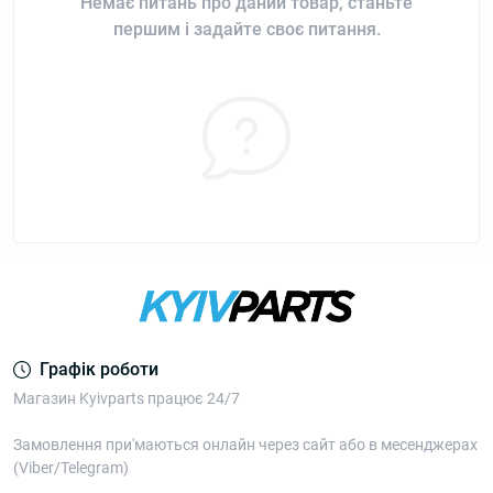
Немає питань про даний товар, станьте
першим і задайте своє питання.
Графік роботи
Магазин Kyivparts працює 24/7
Замовлення при'маються онлайн через сайт або в месенджерах
(Viber/Telegram)