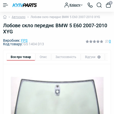
0
Клієнту
Автоскло
Лобове скло переднє BMW 5 E60 2007-2010 XYG
Лобове скло переднє BMW 5 E60 2007-2010
XYG
Виробник:
FPS
0
Код товару:
GS 1404 D13
Все про товар
Опис
Застосовність
Відгуки
Пи
0