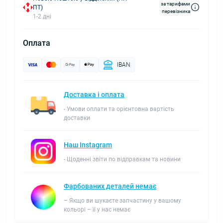
за тарифами
ПТ)
перевізника
1-2 дні
Оплата
IBAN
Доставка і оплата
- Умови оплати та орієнтовна вартість
доставки
Наш Instagram
- Щоденні звіти по відправкам та новини
Фарбованих деталей немає
– Якщо ви шукаєте запчастину у вашому
кольорі – її у нас немає