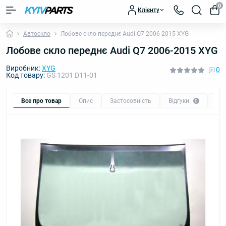
0
Клієнту
Автоскло
Лобове скло переднє Audi Q7 2006-2015 XYG
Лобове скло переднє Audi Q7 2006-2015 XYG
Виробник:
XYG
0
Код товару:
GS 1201 D11-01
Все про товар
Опис
Застосовність
Відгуки
Пи
0