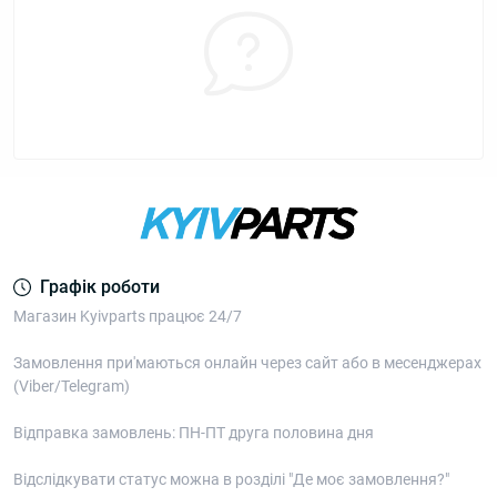
Графік роботи
Магазин Kyivparts працює 24/7
Замовлення при'маються онлайн через сайт або в месенджерах
(Viber/Telegram)
Відправка замовлень: ПН-ПТ друга половина дня
Відслідкувати статус можна в розділі "Де моє замовлення?"